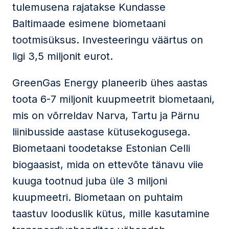
tulemusena rajatakse Kundasse
Baltimaade esimene biometaani
tootmisüksus. Investeeringu väärtus on
ligi 3,5 miljonit eurot.
GreenGas Energy planeerib ühes aastas
toota 6-7 miljonit kuupmeetrit biometaani,
mis on võrreldav Narva, Tartu ja Pärnu
liinibusside aastase kütusekogusega.
Biometaani toodetakse Estonian Celli
biogaasist, mida on ettevõte tänavu viie
kuuga tootnud juba üle 3 miljoni
kuupmeetri. Biometaan on puhtaim
taastuv looduslik kütus, mille kasutamine