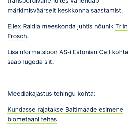
transpordivahendites vähendab
märkimisväärselt keskkonna saastamist.
Ellex Raidla meeskonda juhtis nõunik
Triin
Frosch
.
Lisainformatsioon AS-i Estonian Cell kohta
saab lugeda
siit
.
Meediakajastus tehingu kohta:
Kundasse rajatakse Baltimaade esimene
biometaani tehas