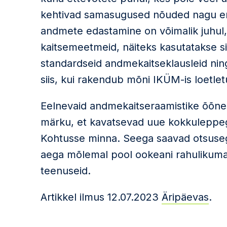
kehtivad samasugused nõuded nagu enn
andmete edastamine on võimalik juhul,
kaitsemeetmeid, näiteks kasutatakse si
standardseid andmekaitseklausleid ni
siis, kui rakendub mõni IKÜM-is loetle
Eelnevaid andmekaitseraamistike õõnes
märku, et kavatsevad uue kokkuleppeg
Kohtusse minna. Seega saavad otsuseg
aega mõlemal pool ookeani rahulikumal
teenuseid.
Artikkel ilmus 12.07.2023
Äripäevas
.