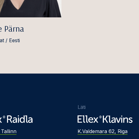
e Pärna
t / Eesti
Läti
 Tallinn
K.Valdemara 62, Riga