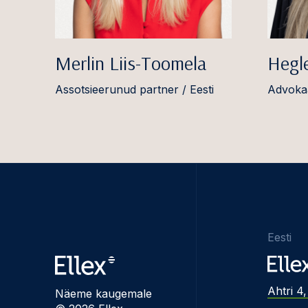
Merlin Liis-Toomela
Hegl
Assotsieerunud partner / Eesti
Advokaa
Eesti
Ahtri 4,
Näeme kaugemale