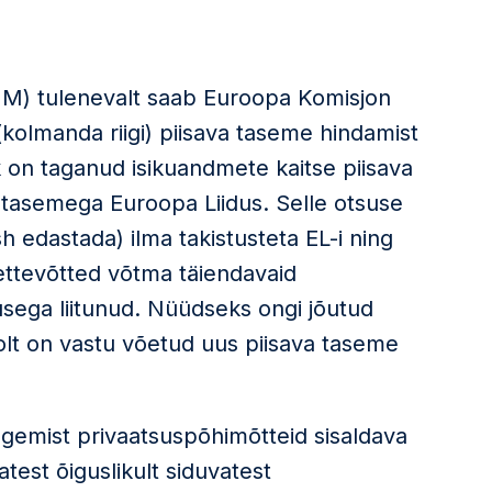
ÜM) tulenevalt saab Euroopa Komisjon
 (kolmanda riigi) piisava taseme hindamist
ik on taganud isikuandmete kaitse piisava
e tasemega Euroopa Liidus. Selle otsuse
 edastada) ilma takistusteta EL-i ning
 ettevõtted võtma täiendavaid
usega liitunud. Nüüdseks ongi jõutud
lt on vastu võetud uus piisava taseme
gemist privaatsuspõhimõtteid sisaldava
test õiguslikult siduvatest