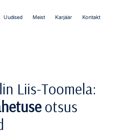
Uudised
Meist
Karjäär
Kontakt
in Liis-Toomela:
hetuse
otsus
d