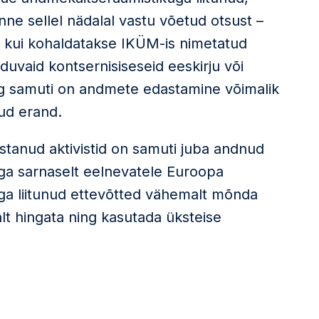
e sellel nädalal vastu võetud otsust –
 kui kohaldatakse IKÜM-is nimetatud
duvaid kontsernisiseseid eeskirju või
ng samuti on andmete edastamine võimalik
tud erand.
tanud aktivistid on samuti juba andnud
a sarnaselt eelnevatele Euroopa
a liitunud ettevõtted vähemalt mõnda
t hingata ning kasutada üksteise