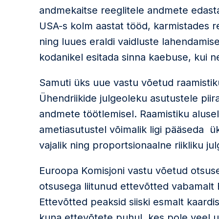
andmekaitse reeglitele andmete edastam
USA-s kolm aastat tööd, karmistades 
ning luues eraldi vaidluste lahendamis
kodanikel esitada sinna kaebuse, kui 
Samuti üks uue vastu võetud raamisti
Ühendriikide julgeoleku asutustele pi
andmete töötlemisel. Raamistiku alus
ametiasutustel võimalik ligi pääseda ü
vajalik ning proportsionaalne riikliku j
Euroopa Komisjoni vastu võetud otsuse j
otsusega liitunud ettevõtted vabamalt
Ettevõtted peaksid siiski esmalt kaar
kuna ettevõtete puhul, kes pole veel 