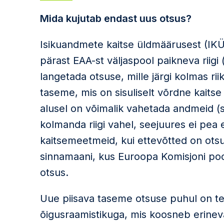
Mida kujutab endast uus otsus?
Isikuandmete kaitse üldmäärusest (IK
pärast EAA-st väljaspool paikneva riigi
langetada otsuse, mille järgi kolmas ri
taseme, mis on sisuliselt võrdne kaits
alusel on võimalik vahetada andmeid (sh
kolmanda riigi vahel, seejuures ei pea
kaitsemeetmeid, kui ettevõtted on ots
sinnamaani, kus Euroopa Komisjoni poo
otsus.
Uue piisava taseme otsuse puhul on te
õigusraamistikuga, mis koosneb erineva