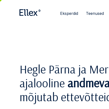
Eksperdid
Teenused
Hegle Pärna ja Merl
ajalooline
andmeva
mõjutab ettevõttei