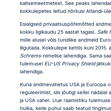
kaitsemeetmetest. See peaks lahenda
kokkulepetes leitud nõrkusi Atlandi-ü
Esialgsed privaatsuspõhimõtted andmev
kokku ligikaudu 25 aastat tagasi.
Safe 
mille alusel võis tundlike andmeid Eur
liigutada. Kokkulepe kehtis kuni 2015. 
Schrems
-nimelise lahendiga. Sama saa
tulemusel
EU-US Privacy Shield
jätkuk
lahendiga
.
Kuna andmevahetus USA ja Euroopa vahel 
reguleerimist, siis jõutigi sellel nädal
ja USA vahel. Uue raamistiku tulemuse
hulka, kelle puhul saab teatud tingimu