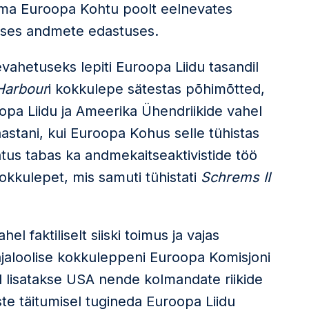
ma Euroopa Kohtu poolt eelnevates
leses andmete edastuses.
ahetuseks lepiti Euroopa Liidu tasandil
Harbour
i kokkulepe sätestas põhimõtted,
oopa Liidu ja Ameerika Ühendriikide vahel
aastani, kui Euroopa Kohus selle tühistas
tus tabas ka andmekaitseaktivistide töö
okkulepet, mis samuti tühistati
Schrems II
faktiliselt siiski toimus ja vajas
al ajaloolise kokkuleppeni Euroopa Komisjoni
l lisatakse USA nende kolmandate riikide
ste täitumisel tugineda Euroopa Liidu