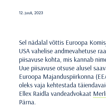
12. juuli, 2023
Sel nädalal võttis Euroopa Komis
USA vahelise andmevahetuse raa
piisavuse kohta, mis kannab ni
Uue piisavuse otsuse alusel saav
Euroopa Majanduspiirkonna (EEA) 
oleks vaja kehtestada täiendava
Ellex Raidla vandeadvokaat
Merl
Pärna
.