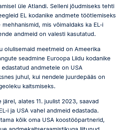
isel üle Atlandi. Selleni jõudmiseks tehti
reegleid EL kodanike andmete töötlemiseks
e mehhanismid, mis võimaldaks ka EL-i
nende andmeid on valesti kasutatud.
ku olulisemaid meetmeid on Ameerika
irangute seadmine Euroopa Liidu kodanike
el edastatud andmetele on USA
ksnes juhul, kui nendele juurdepääs on
ulgeoleku kaitsmiseks.
ärel, alates 11. juulist 2023, saavad
 EL-i ja USA vahel andmeid edastada.
distama kõik oma USA koostööpartnerid,
uue andmekaitseraamistikuga liitunud,