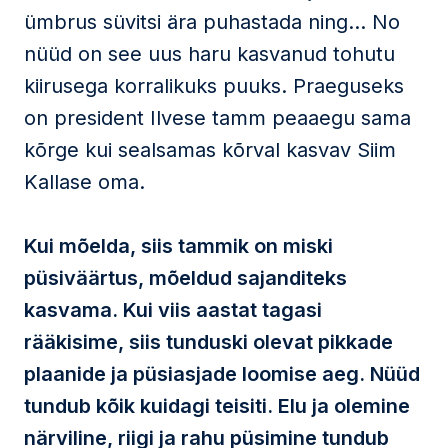
ümbrus süvitsi ära puhastada ning… No
nüüd on see uus haru kasvanud tohutu
kiirusega korralikuks puuks. Praeguseks
on president Ilvese tamm peaaegu sama
kõrge kui sealsamas kõrval kasvav Siim
Kallase oma.
Kui mõelda, siis tammik on miski
püsiväärtus, mõeldud sajanditeks
kasvama. Kui viis aastat tagasi
rääkisime, siis tunduski olevat pikkade
plaanide ja püsiasjade loomise aeg. Nüüd
tundub kõik kuidagi teisiti. Elu ja olemine
närviline, riigi ja rahu püsimine tundub