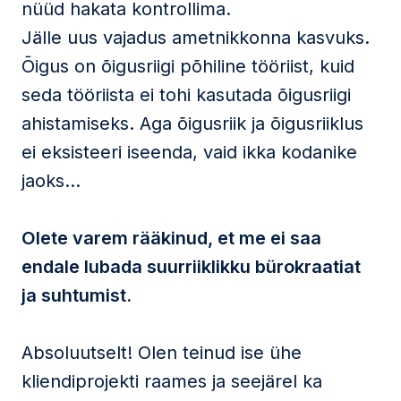
nüüd hakata kontrollima.
Jälle uus vajadus ametnikkonna kasvuks.
Õigus on õigusriigi põhiline tööriist, kuid
seda tööriista ei tohi kasutada õigusriigi
ahistamiseks. Aga õigusriik ja õigusriiklus
ei eksisteeri iseenda, vaid ikka kodanike
jaoks…
Olete varem rääkinud, et me ei saa
endale lubada suurriiklikku bürokraatiat
ja suhtumist.
Absoluutselt! Olen teinud ise ühe
kliendiprojekti raames ja seejärel ka