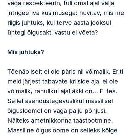
väga respekteerin, tuli omal ajal välja
intrigeeriva küsimusega: huvitav, mis me
riigis juhtuks, kui terve aasta jooksul
ühtegi õigusakti vastu ei võeta?
Mis juhtuks?
Tõenäoliselt ei ole päris nii võimalik. Eriti
meid järjest tabavate kriiside ajal ei ole
võimalik, rahulikul ajal äkki on… Ei tea.
Sellel asendustegevuslikul massilisel
õigusloomel on väga palju põhjusi.
Näiteks ametnikkonna taastootmine.
Massiline õigusloome on selleks kõige