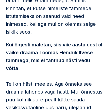
oma nimeliste tammedega. Samas
kinnitan, et kutse nimeliste tammede
istutamiseks on saanud vaid need
inimesed, kellega mul on olemas selge
isiklik seos.
Kui õigesti mäletan, siis viie aasta eest oli
väike draama Toomas Hendrik Ilvese
tammega, mis ei tahtnud hästi vedu
võtta.
Teil on hästi meeles. Aga õnneks see
draama lahenes väga hästi. Mul õnnestus
puu kolmikjuure pealt kätte saada
vesikasvutaoline uus haru, ülejäänud