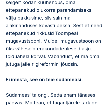
selgelt kodanikuühendus, oma
ettepanekud olukorra parandamiseks
välja pakkusime, siis sain ma
ajakirjanduses kõvasti peksa. Sest et need
ettepanekud rikkusid Toompeal
mugavustsooni. Muide, mugavustsoon on
üks väheseid erakondadeüleseid asju…
toiduahela kõrval. Vabandust, et ma oma
jutuga jälle riigireformini jõudsin.
Ei imesta, see on teie südameasi.
Südameasi ta ongi. Seda enam tänases
päevas. Ma tean, et tagantjärele tark on