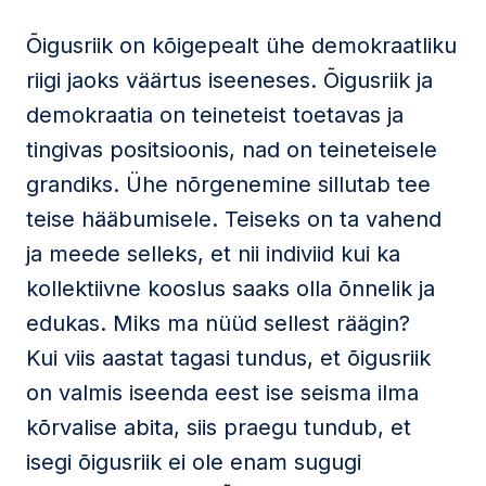
Õigusriik on kõigepealt ühe demokraatliku
riigi jaoks väärtus iseeneses. Õigusriik ja
demokraatia on teineteist toetavas ja
tingivas positsioonis, nad on teineteisele
grandiks. Ühe nõrgenemine sillutab tee
teise hääbumisele. Teiseks on ta vahend
ja meede selleks, et nii indiviid kui ka
kollektiivne kooslus saaks olla õnnelik ja
edukas. Miks ma nüüd sellest räägin?
Kui viis aastat tagasi tundus, et õigusriik
on valmis iseenda eest ise seisma ilma
kõrvalise abita, siis praegu tundub, et
isegi õigusriik ei ole enam sugugi