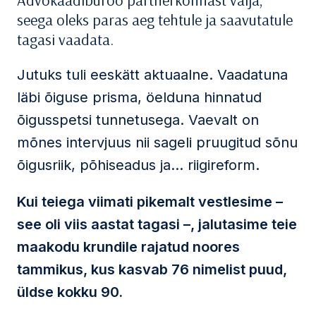
Advokaadibüroo partnerkonnast välja,
seega oleks paras aeg tehtule ja saavutatule
tagasi vaadata.
Jutuks tuli eeskätt aktuaalne. Vaadatuna
läbi õiguse prisma, öelduna hinnatud
õigusspetsi tunnetusega. Vaevalt on
mõnes intervjuus nii sageli pruugitud sõnu
õigusriik, põhiseadus ja… riigireform.
Kui teiega viimati pikemalt vestlesime –
see oli viis aastat tagasi –, jalutasime teie
maakodu krundile rajatud noores
tammikus, kus kasvab 76 nimelist puud,
üldse kokku 90.