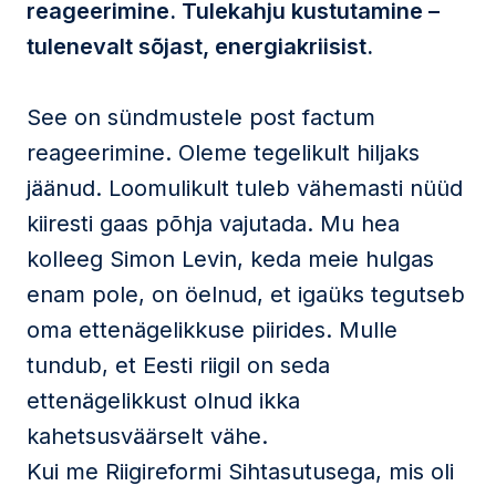
reageerimine. Tulekahju kustutamine –
tulenevalt sõjast, energiakriisist.
See on sündmustele post factum
reageerimine. Oleme tegelikult hiljaks
jäänud. Loomulikult tuleb vähemasti nüüd
kiiresti gaas põhja vajutada. Mu hea
kolleeg Simon Levin, keda meie hulgas
enam pole, on öelnud, et igaüks tegutseb
oma ettenägelikkuse piirides. Mulle
tundub, et Eesti riigil on seda
ettenägelikkust olnud ikka
kahetsusväärselt vähe.
Kui me Riigireformi Sihtasutusega, mis oli