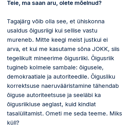
Teie, ma saan aru, olete mõelnud?
Tagajärg võib olla see, et ühiskonna
usaldus õigusriigi kui sellise vastu
mureneb. Mitte keegi meist justkui ei
arva, et kui me kasutame sõna JOKK, siis
tegelikult mineerime õigusriiki. Õigusriik
tugineb kolmele sambale: õigusele,
demokraatiale ja autoriteedile. Õigusliku
korrektsuse naeruvääristamine tähendab
õiguse autoriteetsuse ja seeläbi ka
õigusriikluse aeglast, kuid kindlat
tasalülitamist. Ometi me seda teeme. Miks
küll?