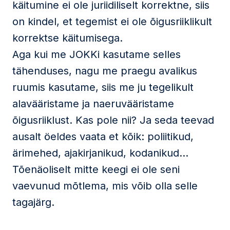
käitumine ei ole juriidiliselt korrektne, siis
on kindel, et tegemist ei ole õigusriiklikult
korrektse käitumisega.
Aga kui me JOKKi kasutame selles
tähenduses, nagu me praegu avalikus
ruumis kasutame, siis me ju tegelikult
alavääristame ja naeruvääristame
õigusriiklust. Kas pole nii? Ja seda teevad
ausalt öeldes vaata et kõik: poliitikud,
ärimehed, ajakirjanikud, kodanikud…
Tõenäoliselt mitte keegi ei ole seni
vaevunud mõtlema, mis võib olla selle
tagajärg.