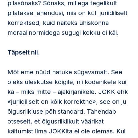
pilasõnaks? Sõnaks, millega tegelikult
pilatakse lahendusi, mis on küll juriidiliselt
korrektsed, kuid näiteks ühiskonna
moraalinormidega sugugi kokku ei käi.
Täpselt nii.
Mõtleme nüüd natuke sügavamalt. See
oleks üleskutse kõigile, nii kodanikele kui
ka – miks mitte – ajakirjanikele. JOKK ehk
«juriidiliselt on kõik korrektne», see on ju
õigusriikluse põhistandard. Tähendab
otseselt, et õigusriiklikult väärikat
käitumist ilma JOKKita ei ole olemas. Kui