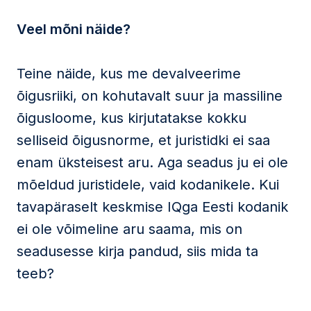
Veel mõni näide?
Teine näide, kus me devalveerime
õigusriiki, on kohutavalt suur ja massiline
õigusloome, kus kirjutatakse kokku
selliseid õigusnorme, et juristidki ei saa
enam üksteisest aru. Aga seadus ju ei ole
mõeldud juristidele, vaid kodanikele. Kui
tavapäraselt keskmise IQga Eesti kodanik
ei ole võimeline aru saama, mis on
seadusesse kirja pandud, siis mida ta
teeb?