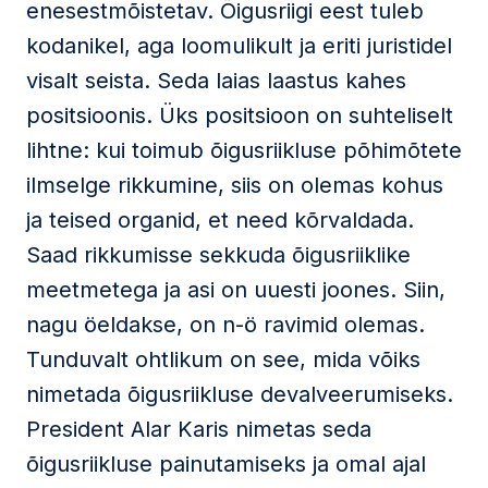
enesestmõistetav. Õigusriigi eest tuleb
kodanikel, aga loomulikult ja eriti juristidel
visalt seista. Seda laias laastus kahes
positsioonis. Üks positsioon on suhteliselt
lihtne: kui toimub õigusriikluse põhimõtete
ilmselge rikkumine, siis on olemas kohus
ja teised organid, et need kõrvaldada.
Saad rikkumisse sekkuda õigusriiklike
meetmetega ja asi on uuesti joones. Siin,
nagu öeldakse, on n-ö ravimid olemas.
Tunduvalt ohtlikum on see, mida võiks
nimetada õigusriikluse devalveerumiseks.
President Alar Karis nimetas seda
õigusriikluse painutamiseks ja omal ajal