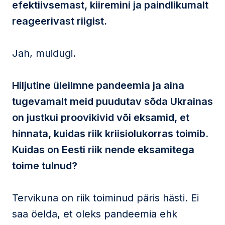
efektiivsemast, kiiremini ja paindlikumalt
reageerivast riigist.
Jah, muidugi.
Hiljutine üleilmne pandeemia ja aina
tugevamalt meid puudutav sõda Ukrainas
on justkui proovikivid või eksamid, et
hinnata, kuidas riik kriisiolukorras toimib.
Kuidas on Eesti riik nende eksamitega
toime tulnud?
Tervikuna on riik toiminud päris hästi. Ei
saa öelda, et oleks pandeemia ehk