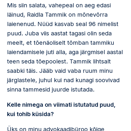
Mis siin salata, vahepeal on aeg edasi
läinud, Raidla Tammik on mõnevõrra
laienenud. Nüüd kasvab seal 96 nimelist
puud. Juba viis aastat tagasi olin seda
meelt, et tõenäoliselt tõmban tammiku
laiendamisele juti alla, aga järgmisel aastal
teen seda tõepoolest. Tammik lihtsalt
saabki täis. Jääb vaid vaba ruum minu
järglastele, juhul kui nad kunagi soovivad
sinna tammesid juurde istutada.
Kelle nimega on viimati istutatud puud,
kui tohib küsida?
Üks on minu advokaadibüroo kõige