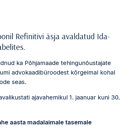
oonil Refinitivi äsja avaldatud Ida-
belites.
udnud ka Põhjamaade tehingunõustajate
tikumi advokaadibüroodest kõrgeimal kohal
ode seas.
valikustati ajavahemikul 1. jaanuar kuni 30.
ahe aasta madalaimale tasemale