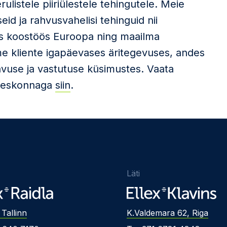
listele piiriülestele tehingutele. Meie
eid ja rahvusvahelisi tehinguid nii
as koostöös Euroopa ning maailma
 kliente igapäevases äritegevuses, andes
avuse ja vastutuse küsimustes. Vaata
meeskonnaga
siin
.
Läti
 Tallinn
K.Valdemara 62, Riga