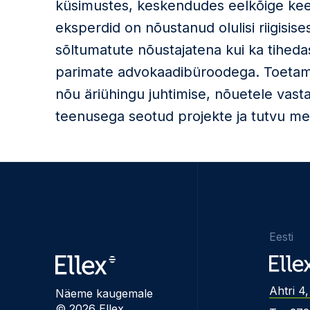
küsimustes, keskendudes eelkõige keeru
eksperdid on nõustanud olulisi riigisises
sõltumatute nõustajatena kui ka tihed
parimate advokaadibüroodega. Toetame
nõu äriühingu juhtimise, nõuetele vast
teenusega seotud projekte ja tutvu 
Eesti
Ahtri 4,
Näeme kaugemale
© 2026 Ellex