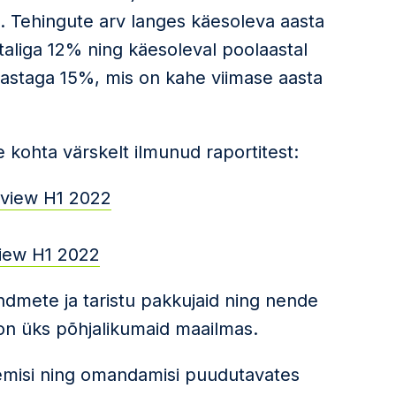
9%. Tehingute arv langes käesoleva aasta
taliga 12% ning käesoleval poolaastal
astaga 15%, mis on kahe viimase aasta
kohta värskelt ilmunud raportitest:
eview H1 2022
view H1 2022
dmete ja taristu pakkujaid ning nende
on üks põhjalikumaid maailmas.
nemisi ning omandamisi puudutavates