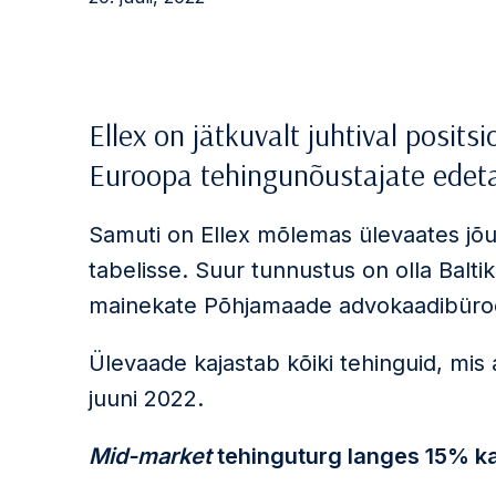
Ellex on jätkuvalt juhtival positsi
Euroopa tehingunõustajate edeta
Samuti on Ellex mõlemas ülevaates jõ
tabelisse. Suur tunnustus on olla Bal
mainekate Põhjamaade advokaadibüro
Ülevaade kajastab kõiki tehinguid, mis a
juuni 2022.
Mid-market
tehinguturg langes 15% k