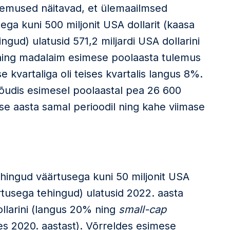
lemused näitavad, et ülemaailmsed
ega kuni 500 miljonit USA dollarit (kaasa
gud) ulatusid 571,2 miljardi USA dollarini
ning madalaim esimese poolaasta tulemus
 kvartaliga oli teises kvartalis langus 8%.
õudis esimesel poolaastal pea 26 600
se aasta samal perioodil ning kahe viimase
hingud väärtusega kuni 50 miljonit USA
rtusega tehingud) ulatusid 2022. aasta
ollarini (langus 20% ning
small-cap
s 2020. aastast). Võrreldes esimese