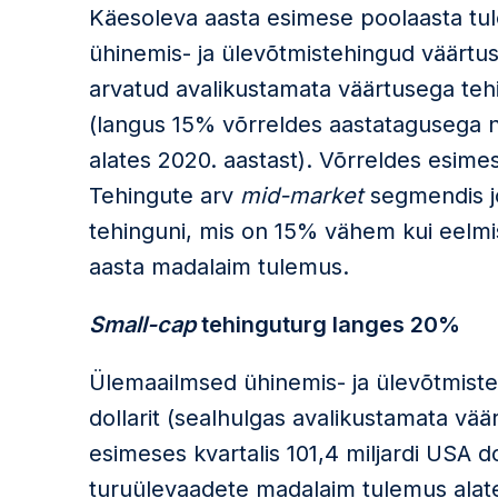
Käesoleva aasta esimese poolaasta tu
ühinemis- ja ülevõtmistehingud väärtus
arvatud avalikustamata väärtusega tehin
(langus 15% võrreldes aastatagusega 
alates 2020. aastast). Võrreldes esimese
Tehingute arv
mid-market
segmendis j
tehinguni, mis on 15% vähem kui eelmi
aasta madalaim tulemus.
Small-cap
tehinguturg langes 20%
Ülemaailmsed ühinemis- ja ülevõtmiste
dollarit (sealhulgas avalikustamata vää
esimeses kvartalis 101,4 miljardi USA d
turuülevaadete madalaim tulemus alate