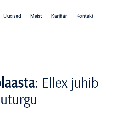
Uudised
Meist
Karjäär
Kontakt
olaasta
: Ellex juhib
guturgu