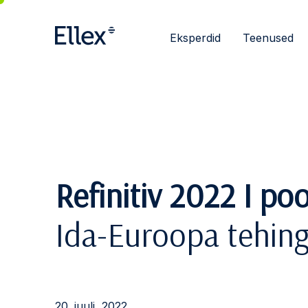
Eksperdid
Teenused
Refinitiv 2022 I po
Ida-Euroopa tehin
20. juuli, 2022