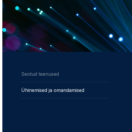
Seotud teenused
Ühinemised ja omandamised