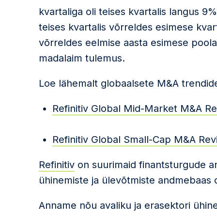
kvartaliga oli teises kvartalis langus 
teises kvartalis võrreldes esimese kvar
võrreldes eelmise aasta esimese poola
madalaim tulemus.
Loe lähemalt globaalsete M&A trendide 
Refinitiv Global Mid-Market M&A R
Refinitiv Global Small-Cap M&A Re
Refinitiv
on suurimaid finantsturgude an
ühinemiste ja ülevõtmiste andmebaas 
Anname nõu avaliku ja erasektori ühi