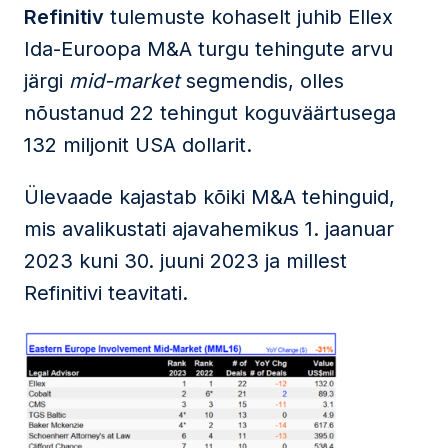
Refinitiv
tulemuste kohaselt juhib Ellex
Ida-Euroopa M&A turgu tehingute arvu
järgi
mid-market
segmendis, olles
nõustanud 22 tehingut koguväärtusega
132 miljonit USA dollarit.
Ülevaade kajastab kõiki M&A tehinguid,
mis avalikustati ajavahemikus 1. jaanuar
2023 kuni 30. juuni 2023 ja millest
Refinitivi teavitati.