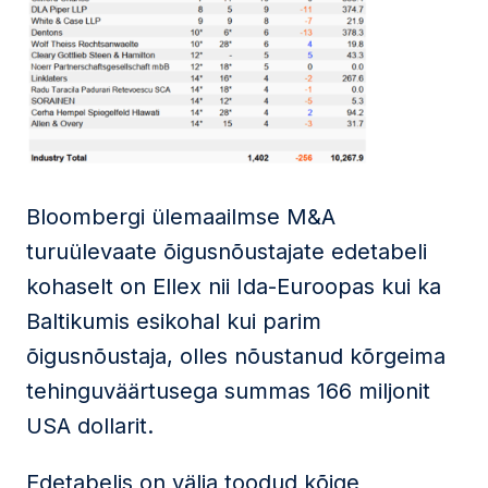
Bloombergi ülemaailmse M&A
turuülevaate õigusnõustajate edetabeli
kohaselt on Ellex nii Ida-Euroopas kui ka
Baltikumis esikohal kui parim
õigusnõustaja, olles nõustanud kõrgeima
tehinguväärtusega summas 166 miljonit
USA dollarit.
Edetabelis on välja toodud kõige