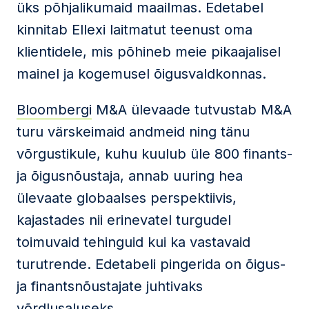
üks põhjalikumaid maailmas. Edetabel
kinnitab Ellexi laitmatut teenust oma
klientidele, mis põhineb meie pikaajalisel
mainel ja kogemusel õigusvaldkonnas.
Bloombergi
M&A ülevaade tutvustab M&A
turu värskeimaid andmeid ning tänu
võrgustikule, kuhu kuulub üle 800 finants-
ja õigusnõustaja, annab uuring hea
ülevaate globaalses perspektiivis,
kajastades nii erinevatel turgudel
toimuvaid tehinguid kui ka vastavaid
turutrende. Edetabeli pingerida on õigus-
ja finantsnõustajate juhtivaks
võrdlusaluseks.