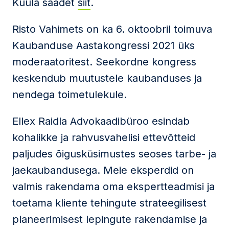
Kuula saadet
siit
.
Risto Vahimets on ka 6. oktoobril toimuva
Kaubanduse Aastakongressi 2021 üks
moderaatoritest. Seekordne kongress
keskendub muutustele kaubanduses ja
nendega toimetulekule.
Ellex Raidla Advokaadibüroo esindab
kohalikke ja rahvusvahelisi ettevõtteid
paljudes õigusküsimustes seoses tarbe- ja
jaekaubandusega. Meie eksperdid on
valmis rakendama oma ekspertteadmisi ja
toetama kliente tehingute strateegilisest
planeerimisest lepingute rakendamise ja