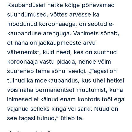
Kaubandusäri hetke kõige põnevamad
suundumused, võttes arvesse ka
möödunud koroonaaega, on seotud e-
kaubanduse arenguga. Vahimets sõnab,
et näha on jaekaupmeeste arvu
vähenemist, kuid need, kes on suutnud
koroonaaja vastu pidada, nende võim
suureneb tema sõnul veelgi. „Tagasi on
tulnud ka moekaubandus, kus ühel hetkel
võis näha permanentset muutumist, kuna
inimesed ei käinud enam kontoris tööl ega
vajanud selleks kinga või särki. Nüüd on
see tagasi tulnud,” ütleb ta.