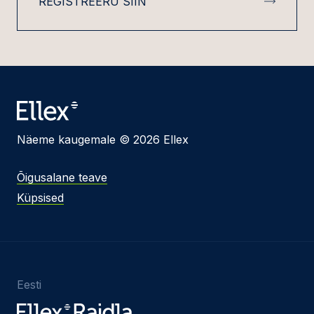
REGISTREERU SIIN
Näeme kaugemale © 2026 Ellex
Õigusalane teave
Küpsised
Eesti