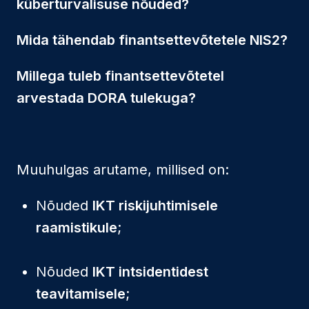
küberturvalisuse nõuded?
Mida tähendab finantsettevõtetele NIS2?
Millega tuleb finantsettevõtetel
arvestada DORA tulekuga?
Muuhulgas arutame, millised on:
Nõuded
IKT riskijuhtimisele
raamistikule
;
Nõuded
IKT intsidentidest
teavitamisele
;