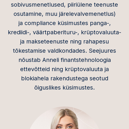
sobivusmenetlused, piiriülene teenuste
osutamine, muu järelevalvemenetlus)
ja compliance küsimustes panga-,
krediidi-, väärtpaberituru-, krüptovaluuta-
ja makseteenuste ning rahapesu
tõkestamise valdkondades. Seejuures
nõustab Anneli finantstehnoloogia
ettevõtteid ning krüptovaluuta ja
blokiahela rakendustega seotud
õiguslikes küsimustes.