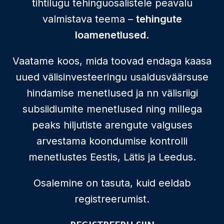
tihtilugu tehinguosalistele peavalu
valmistava teema –
tehingute
loamenetlused
.
Vaatame koos, mida toovad endaga kaasa
uued välisinvesteeringu usaldusväärsuse
hindamise menetlused ja nn välisriigi
subsiidiumite menetlused ning millega
peaks hiljutiste arengute valguses
arvestama koondumise kontrolli
menetlustes Eestis, Lätis ja Leedus.
Osalemine on tasuta, kuid eeldab
registreerumist.