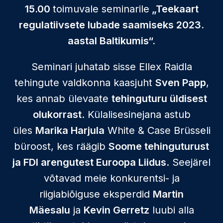
15.00
toimuvale seminarile
„Teekaart
regulatiivsete lubade saamiseks 2023.
aastal Baltikumis“.
Seminari juhatab sisse Ellex Raidla
tehingute valdkonna kaasjuht
Sven Papp
,
kes annab ülevaate
tehinguturu üldisest
olukorrast
. Külalisesinejana astub
üles
Marika Harjula
White & Case Brüsseli
büroost, kes räägib
Soome tehinguturust
ja FDI arengutest Euroopa Liidus
. Seejärel
võtavad meie konkurentsi- ja
riigiabiõiguse eksperdid
Martin
Mäesalu
ja
Kevin Gerretz
luubi alla