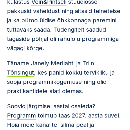
külastus
Vein&Pintseli
stuudiosse
pakkusid vaheldust ning aitasid teineteise
ja ka büroo üldise õhkkonnaga paremini
tuttavaks saada. Tudengitelt saadud
tagaside põhjal oli rahulolu programmiga
vägagi kõrge.
Täname
Janely Merilahti
ja
Triin
Tõnsingut
, kes panid kokku tervikliku ja
sooja programmikogemuse ning olid
praktikantidele alati olemas.
Soovid järgmisel aastal osaleda?
Programm
toimub taas 2027. aasta suvel.
Hoia meie kanalitel silma peal ja