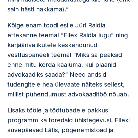
sain hästi hakkama).”
Kõige enam toodi esile Jüri Raidla
ettekanne teemal “Ellex Raidla lugu” ning
karjäärivalikutele keskendunud
vestluspaneeli teemal “Miks sa peaksid
enne mitu korda kaaluma, kui plaanid
advokaadiks saada?“ Need andsid
tudengitele hea ülevaate näiteks sellest,
millist pühendumust advokaaditöö nõuab.
Lisaks tööle ja töötubadele pakkus
programm ka toredaid ühistegevusi. Ellexi
suvepäevad Lätis,
põgenemistoad
ja