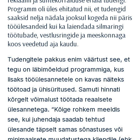
reklaami ja suhtekorralduse eriala tudengi.
Programm oli üles ehitatud nii, et tudengid
saaksid nelja nädala jooksul kogeda nii päris
tööülesandeid kui ka laiendada silmaringi
töötubade, vestlusringide ja meeskonnaga
koos veedetud aja kaudu.
Tudengitele pakkus enim väärtust see, et
tegu on läbimõeldud programmiga, kus
lisaks tööülesannetele on kavas näiteks
töötoad ja ühisüritused. Samuti hinnati
kõrgelt võimalust töötada reaalsete
ülesannetega. “Kõige rohkem meeldis
see, kui juhendaja saadab tehtud
ülesande täpselt samas sõnastuses või
minimaalsete muudatustega kliendile (ehk