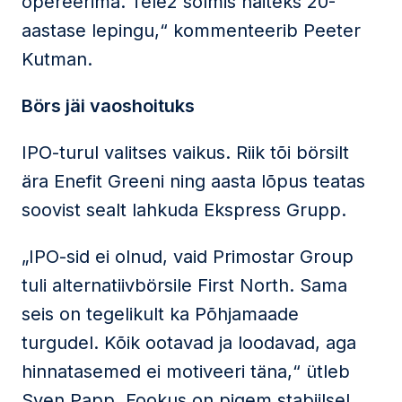
opereerima. Tele2 sõlmis näiteks 20-
aastase lepingu,“ kommenteerib Peeter
Kutman.
Börs jäi vaoshoituks
IPO-turul valitses vaikus. Riik tõi börsilt
ära Enefit Greeni ning aasta lõpus teatas
soovist sealt lahkuda Ekspress Grupp.
„IPO-sid ei olnud, vaid Primostar Group
tuli alternatiivbörsile First North. Sama
seis on tegelikult ka Põhjamaade
turgudel. Kõik ootavad ja loodavad, aga
hinnatasemed ei motiveeri täna,“ ütleb
Sven Papp. Fookus on pigem stabiilsel