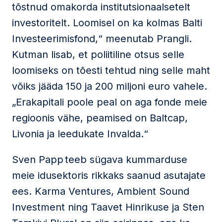
tõstnud omakorda institutsionaalsetelt
investoritelt. Loomisel on ka kolmas Balti
Investeerimisfond,“ meenutab Prangli.
Kutman lisab, et poliitiline otsus selle
loomiseks on tõesti tehtud ning selle maht
võiks jääda 150 ja 200 miljoni euro vahele.
„Erakapitali poole peal on aga fonde meie
regioonis vähe, peamised on Baltcap,
Livonia ja leedukate Invalda.“
Sven Papp teeb sügava kummarduse
meie idusektoris rikkaks saanud asutajate
ees. Karma Ventures, Ambient Sound
Investment ning Taavet Hinrikuse ja Sten