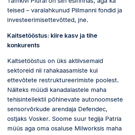
Tamkivi Plural on siin esirinnas, aga ka
teised – varalahkunud Piilmanni fondid ja
investeerimisettevõtted, jne.
Kaitsetööstus: kiire kasv ja tihe
konkurents
Kaitsetööstus on üks aktiivsemaid
sektoreid nii rahakaasamiste kui
ettevõtete restruktureerimiste poolest.
Näiteks müüdi kanadalastele maha
tehisintellektil põhinevate autonoomsete
sensorvõrkude arendaja Defendec,
ostjaks Vosker. Soome suur tegija Patria
müüs aga oma osaluse Milworksis maha