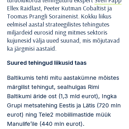
turuolukorda tehinguturu ekspert
Sven Papp
Ellex Raidlast, Peeter Kutman Cobaltist ja
Toomas Prangli Sorainenist. Kokku liikus
eelmisel aastal strateegilistes tehingutes
miljardeid eurosid ning mitmes sektoris
kujunesid välja uued suunad, mis mõjutavad
ka järgmisi aastaid.
Suured tehingud liikusid taas
Baltikumis tehti mitu aastakümne mõistes
märgilist tehingut, sealhulgas Rimi
Baltikumi äride ost (1,3 mld eurot), Ingka
Grupi metsatehing Eestis ja Lätis (720 mln
eurot) ning Tele2 mobiilimastide müük
Manulife’ile (440 mln eurot).