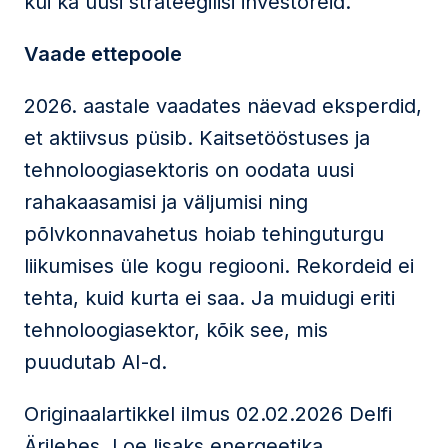
kui ka uusi strateegilisi investoreid.
Vaade ettepoole
2026. aastale vaadates näevad eksperdid,
et aktiivsus püsib. Kaitsetööstuses ja
tehnoloogiasektoris on oodata uusi
rahakaasamisi ja väljumisi ning
põlvkonnavahetus hoiab tehinguturgu
liikumises üle kogu regiooni. Rekordeid ei
tehta, kuid kurta ei saa. Ja muidugi eriti
tehnoloogiasektor, kõik see, mis
puudutab AI-d.
Originaalartikkel ilmus 02.02.2026 Delfi
Ärilehes. Loe lisaks energeetika,