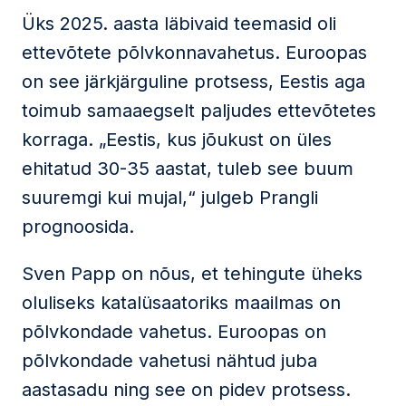
Üks 2025. aasta läbivaid teemasid oli
ettevõtete põlvkonnavahetus. Euroopas
on see järkjärguline protsess, Eestis aga
toimub samaaegselt paljudes ettevõtetes
korraga. „Eestis, kus jõukust on üles
ehitatud 30-35 aastat, tuleb see buum
suuremgi kui mujal,“ julgeb Prangli
prognoosida.
Sven Papp on nõus, et tehingute üheks
oluliseks katalüsaatoriks maailmas on
põlvkondade vahetus. Euroopas on
põlvkondade vahetusi nähtud juba
aastasadu ning see on pidev protsess.