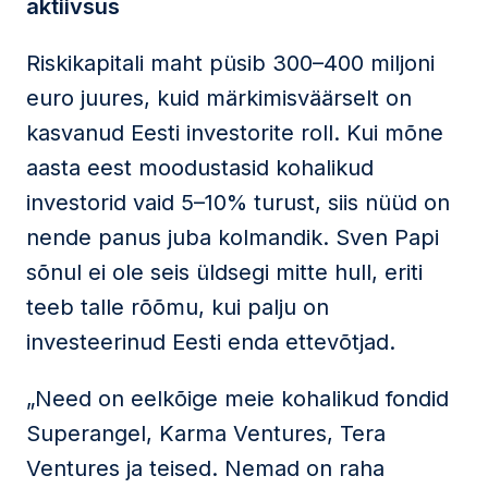
aktiivsus
Riskikapitali maht püsib 300–400 miljoni
euro juures, kuid märkimisväärselt on
kasvanud Eesti investorite roll. Kui mõne
aasta eest moodustasid kohalikud
investorid vaid 5–10% turust, siis nüüd on
nende panus juba kolmandik. Sven Papi
sõnul ei ole seis üldsegi mitte hull, eriti
teeb talle rõõmu, kui palju on
investeerinud Eesti enda ettevõtjad.
„Need on eelkõige meie kohalikud fondid
Superangel, Karma Ventures, Tera
Ventures ja teised. Nemad on raha