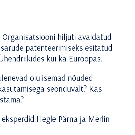
Organisatsiooni hiljuti avaldatud
hisarude patenteerimiseks esitatud
 Ühendriikides kui ka Euroopas.
tulenevad olulisemad nõuded
a kasutamisega seonduvalt? Kas
estama?
a eksperdid
Hegle Pärna
ja
Merlin