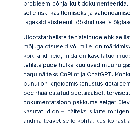
probleem põhjalikult dokumenteerida.
selle riski käsitlemiseks ja vähendam
tagaksid süsteemi töökindluse ja õigl
Üldotstarbeliste tehistaipude ehk selli
mõjuga otsuseid või millel on märkimisv
kõiki andmeid, mida on kasutatud mudel
tehistaipude hulka kuuluvad muuhulga
nagu näiteks CoPilot ja ChatGPT. Kon
puhul on kirjeldamiskohustus detailsem.
peenhäälestatud spetsiaalselt tervisese
dokumentatsioon pakkuma selget ülevaa
kasutatud on – näiteks isikute röntgenp
andma teavet selle kohta, kus kohast