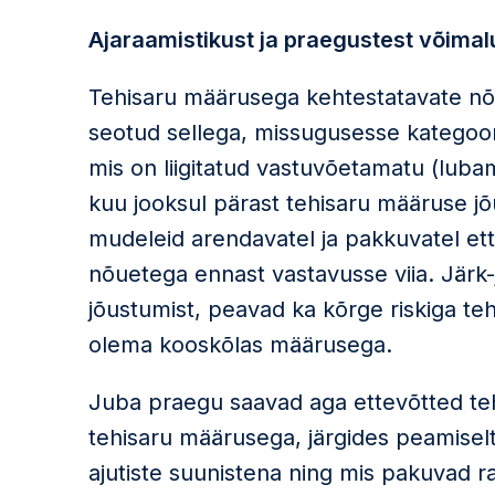
Ajaraamistikust ja praegustest võimal
Tehisaru määrusega kehtestatavate n
seotud sellega, missugusesse kategooria
mis on liigitatud vastuvõetamatu (luba
kuu jooksul pärast tehisaru määruse jõus
mudeleid arendavatel ja pakkuvatel ett
nõuetega ennast vastavusse viia. Järk-
jõustumist, peavad ka kõrge riskiga t
olema kooskõlas määrusega.
Juba praegu saavad aga ettevõtted teh
tehisaru määrusega, järgides peamiselt
ajutiste suunistena ning mis pakuvad ra