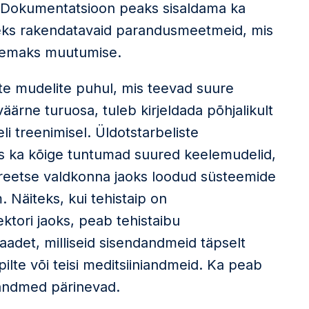
 Dokumentatsioon peaks sisaldama ka
iseks rakendatavaid parandusmeetmeid, mis
asemaks muutumise.
ste mudelite puhul, mis teevad suure
äärne turuosa, tuleb kirjeldada põhjalikult
i treenimisel. Üldotstarbeliste
s ka kõige tuntumad suured keelemudelid,
kreetse valdkonna jaoks loodud süsteemide
 Näiteks, kui tehistaip on
ktori jaoks, peab tehistaibu
det, milliseid sisendandmeid täpselt
ilte või teisi meditsiiniandmeid. Ka peab
 andmed pärinevad.