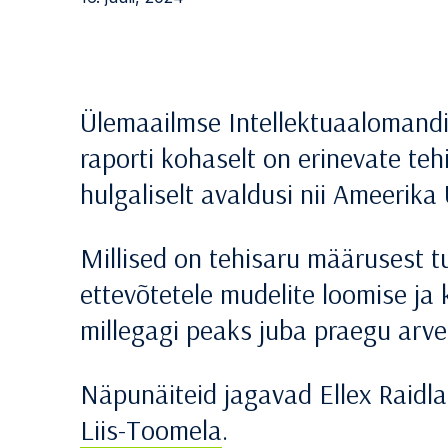
Ülemaailmse Intellektuaalomandi 
raporti kohaselt on erinevate te
hulgaliselt avaldusi nii Ameerika
Millised on tehisaru määrusest 
ettevõtetele mudelite loomise j
millegagi peaks juba praegu arv
Näpunäiteid jagavad Ellex Raidl
Liis-Toomela
.