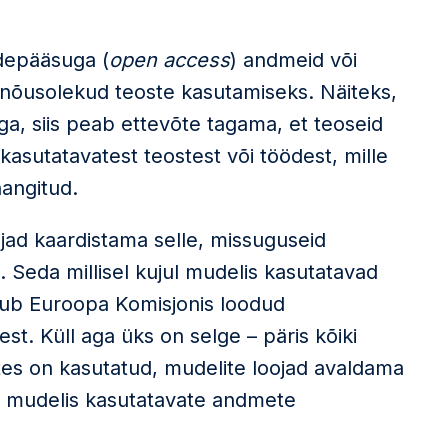
depääsuga (
open access
) andmeid või
nõusolekud teoste kasutamiseks. Näiteks,
ga, siis peab ettevõte tagama, et teoseid
sutatavatest teostest või töödest, mille
hangitud.
jad kaardistama selle, missuguseid
 Seda millisel kujul mudelis kasutatavad
ub Euroopa Komisjonis loodud
est. Küll aga üks on selge – päris kõiki
tes on kasutatud, mudelite loojad avaldama
s mudelis kasutatavate andmete