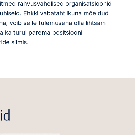
 mitmed rahvusvahelised organisatsioonid
d juhiseid. Ehkki vabatahtlikuna mõeldud
una, võib selle tulemusena olla lihtsam
a ka turul parema positsiooni
ide silmis.
id