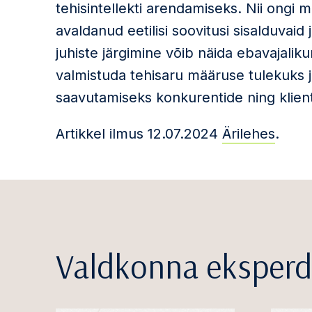
tehisintellekti arendamiseks. Nii ongi
avaldanud eetilisi soovitusi sisalduvai
juhiste järgimine võib näida ebavajalik
valmistuda tehisaru määruse tulekuks j
saavutamiseks konkurentide ning klient
Artikkel ilmus 12.07.2024
Ärilehes
.
Valdkonna eksperd