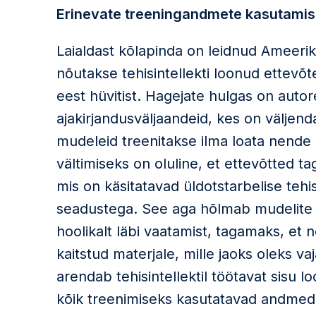
Erinevate treeningandmete kasutami
Laialdast kõlapinda on leidnud Ameerik
nõutakse tehisintellekti loonud ettevõt
eest hüvitist. Hagejate hulgas on autor
ajakirjandusväljaandeid, kes on väljend
mudeleid treenitakse ilma loata nende 
vältimiseks on oluline, et ettevõtted ta
mis on käsitatavad üldotstarbelise tehi
seadustega. See aga hõlmab mudelite
hoolikalt läbi vaatamist, tagamaks, et n
kaitstud materjale, mille jaoks oleks va
arendab tehisintellektil töötavat sisu lo
kõik treenimiseks kasutatavad andmed, 