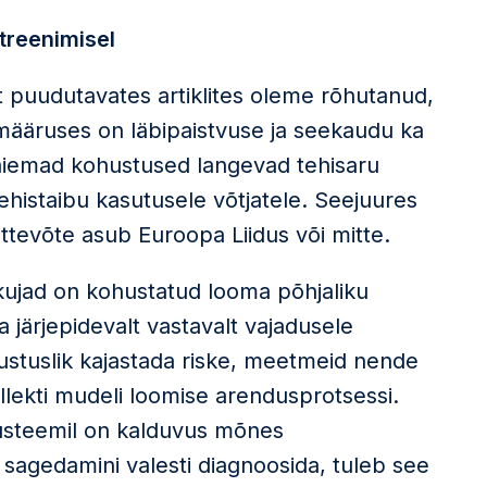
treenimisel
 puudutavates artiklites oleme rõhutanud,
määruses on läbipaistvuse ja seekaudu ka
laiemad kohustused langevad tehisaru
ehistaibu kasutusele võtjatele. Seejuures
ettevõte asub Euroopa Liidus või mitte.
kujad on kohustatud looma põhjaliku
 järjepidevalt vastavalt vajadusele
tuslik kajastada riske, meetmeid nende
llekti mudeli loomise arendusprotsessi.
i süsteemil on kalduvus mõnes
sagedamini valesti diagnoosida, tuleb see