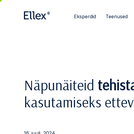
Eksperdid
Teenused
Näpunäiteid
tehist
kasutamiseks ettev
16. juuli, 2024