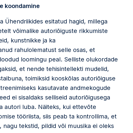
se koondamine
a Ühendriikides esitatud hagid, millega
etelt võimalike autoriõiguste rikkumiste
eid, kunstnikke ja ka
anud rahulolematust selle osas, et
loodud loomingu peal. Selliste olukordade
gaksid, et nende tehisintellekti mudelid,
staibuna, toimiksid kooskõlas autoriõiguse
 treenimiseks kasutavate andmekogude
eed ei sisaldaks selliseid autoriõigusega
ja autori luba. Näiteks, kui ettevõte
omise tööriista, siis peab ta kontrollima, et
nagu tekstid, pildid või muusika ei oleks