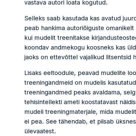
vastava autori loata kogutud.
Selleks saab kasutada kas avatud juur
peab hankima autoriõiguste omanikelt 
kui mudelit treenitakse kirjandusteoste
koondav andmekogu koosneks kas üldka
jaoks on ettevõttel vajalikud litsentsid 
Lisaks eeltoodule, peavad mudelite loo
treeningandmeid on mudelis kasutatud.
treeningandmed peaks avaldama, selg
tehisintellekti ameti koostatavast näidis
mudeli treeningmaterjale, mida mudeli
ei pea. See tähendab, et piisab üksne
ülevaatest.