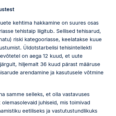
ustest
õuete kehtima hakkamine on suures osas
sse tehistaip liigitub. Sellised tehisarud,
matu) riski kategooriasse, keelatakse kuue
tumist. Üldotstarbelisi tehisintellekti
evõtetel on aega 12 kuud, et uute
järgult, hiljemalt 36 kuud pärast määruse
ehisarude arendamine ja kasutusele võtmine
a samme selleks, et olla vastavuses
 olemasolevaid juhiseid, mis toimivad
amistiku eetiliseks ja vastutustundlikuks