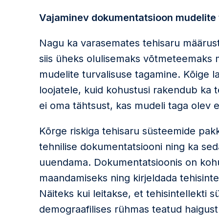
Vajaminev dokumentatsioon mudelite 
Nagu ka varasemates tehisaru määrust
siis üheks olulisemaks võtmeteemaks 
mudelite turvalisuse tagamine. Kõige 
loojatele, kuid kohustusi rakendub ka t
ei oma tähtsust, kas mudeli taga olev 
Kõrge riskiga tehisaru süsteemide pak
tehnilise dokumentatsiooni ning ka seda
uuendama. Dokumentatsioonis on kohus
maandamiseks ning kirjeldada tehisinte
Näiteks kui leitakse, et tehisintellekt
demograafilises rühmas teatud haigust 