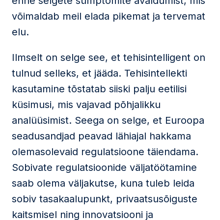
enne selgete sümptomite avaldumist, mis
võimaldab meil elada pikemat ja tervemat
elu.
Ilmselt on selge see, et tehisintelligent on
tulnud selleks, et jääda. Tehisintellekti
kasutamine tõstatab siiski palju eetilisi
küsimusi, mis vajavad põhjalikku
analüüsimist. Seega on selge, et Euroopa
seadusandjad peavad lähiajal hakkama
olemasolevaid regulatsioone täiendama.
Sobivate regulatsioonide väljatöötamine
saab olema väljakutse, kuna tuleb leida
sobiv tasakaalupunkt, privaatsusõiguste
kaitsmisel ning innovatsiooni ja