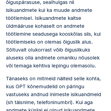
õiguspärasuse, sealhulgas nii
isikuandmete kui ka muude andmete
töötlemisel. Isikuandmete kaitse
üldmääruse kohaselt on andmete
töötlemine seadusega kooskõlas siis, kui
töötlemiseks on olemas õiguslik alus.
Sõltuvalt olukorrast võib õiguslikuks
aluseks olla andmete omaniku nõusolek
või temaga kehtiva lepingu olemasolu.
Tänaseks on mitmeid näiteid selle kohta,
kus GPT kõnemudelid on päringu
vastuseks andnud inimeste isikuandmeid
(sh täisnime, telefoninumbri). Kui aga
andmete küsijal ei olnud isikuandmete