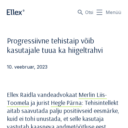
Otsi
Menüü
Progressiivne tehistaip võib
kasutajale tuua ka hiigeltrahvi
10. veebruar, 2023
Ellex Raidla vandeadvokaat
Merlin Liis-
Toomela
ja jurist
Hegle Pärna
: Tehisintellekt
aitab saavutada palju positiivseid eesmärke,
kuid ei tohi unustada, et selle kasutaja
vastutab kaasneva andmetöötluse eest.