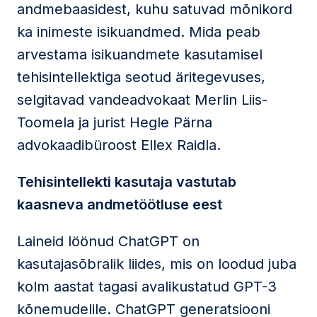
andmebaasidest, kuhu satuvad mõnikord
ka inimeste isikuandmed. Mida peab
arvestama isikuandmete kasutamisel
tehisintellektiga seotud äritegevuses,
selgitavad vandeadvokaat Merlin Liis-
Toomela ja jurist Hegle Pärna
advokaadibüroost Ellex Raidla.
Tehisintellekti kasutaja vastutab
kaasneva andmetöötluse eest
Laineid löönud ChatGPT on
kasutajasõbralik liides, mis on loodud juba
kolm aastat tagasi avalikustatud GPT-3
kõnemudelile. ChatGPT generatsiooni