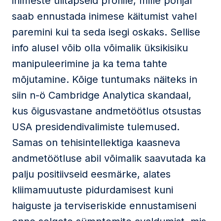
inimeste ülitäpseid profiile, mille põhjal
saab ennustada inimese käitumist vahel
paremini kui ta seda isegi oskaks. Sellise
info alusel võib olla võimalik üksikisiku
manipuleerimine ja ka tema tahte
mõjutamine. Kõige tuntumaks näiteks in
siin n-ö Cambridge Analytica skandaal,
kus õigusvastane andmetöötlus otsustas
USA presidendivalimiste tulemused.
Samas on tehisintellektiga kaasneva
andmetöötluse abil võimalik saavutada ka
palju positiivseid eesmärke, alates
kliimamuutuste pidurdamisest kuni
haiguste ja terviseriskide ennustamiseni