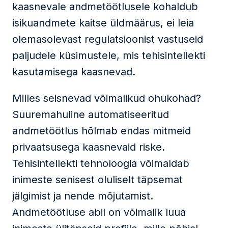
kaasnevale andmetöötlusele kohaldub
isikuandmete kaitse üldmäärus, ei leia
olemasolevast regulatsioonist vastuseid
paljudele küsimustele, mis tehisintellekti
kasutamisega kaasnevad.
Milles seisnevad võimalikud ohukohad?
Suuremahuline automatiseeritud
andmetöötlus hõlmab endas mitmeid
privaatsusega kaasnevaid riske.
Tehisintellekti tehnoloogia võimaldab
inimeste senisest oluliselt täpsemat
jälgimist ja nende mõjutamist.
Andmetöötluse abil on võimalik luua