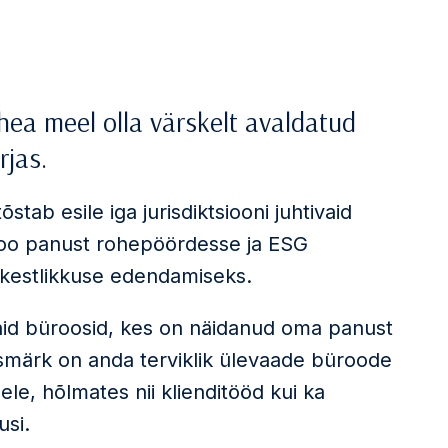
hea meel olla värskelt avaldatud
jas.
õstab esile iga jurisdiktsiooni juhtivaid
roo panust rohepöördesse ja ESG
 kestlikkuse edendamiseks.
aid büroosid, kes on näidanud oma panust
smärk on anda terviklik ülevaade büroode
e, hõlmates nii klienditööd kui ka
usi.