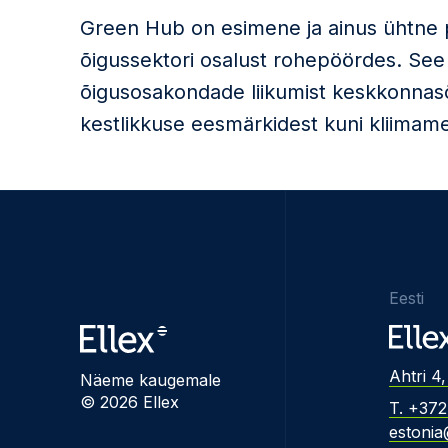
Green Hub on esimene ja ainus ühtne 
õigussektori osalust rohepöördes. See
õigusosakondade liikumist keskkonnas
kestlikkuse eesmärkidest kuni kliimame
Eesti
Ahtri 4,
Näeme kaugemale
© 2026 Ellex
T. +37
estonia