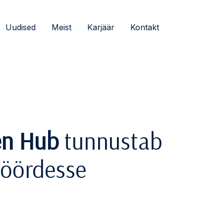
Uudised
Meist
Karjäär
Kontakt
en Hub
tunnustab
pöördesse