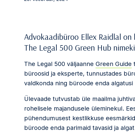
Advokaadibüroo Ellex Raidlal on 
The Legal 500 Green Hub nimekir
The Legal 500 väljaanne
Green Guide
t
büroosid ja eksperte, tunnustades bü
valdkonda ning büroode enda algatusi
Ülevaade tutvustab üle maailma juhtiv
rohelisele majandusele üleminekul. Ee
pühendumusest kestlikkuse eesmärkidel
büroode enda parimaid tavasid ja algat