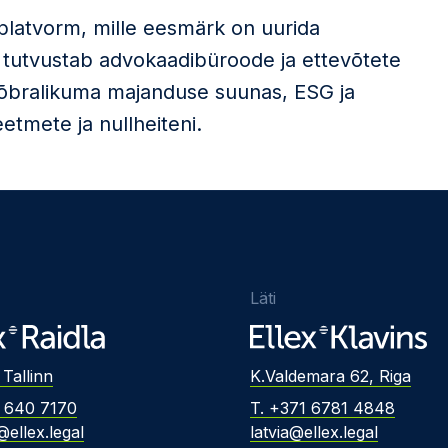
platvorm, mille eesmärk on uurida
 tutvustab advokaadibüroode ja ettevõtete
õbralikuma majanduse suunas, ESG ja
etmete ja nullheiteni.
Läti
 Tallinn
K.Valdemara 62, Riga
2 640 7170
T. +371 6781 4848
@ellex.legal
latvia@ellex.legal