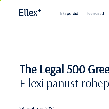
Eksperdid
Teenused
The Legal 500 Gre
Ellexi panust rohe
29. veebruar, 2024