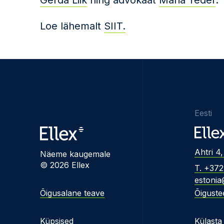
Gerda Liik
ning advokaat
Maria Teder
.
Loe lähemalt
SIIT.
Eesti
Ahtri 4,
Näeme kaugemale
© 2026 Ellex
T. +37
estonia
Õigusalane teave
Õiguste
Küpsised
Külasta