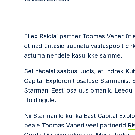
Ellex Raidlai partner
Toomas Vaher
ütle
et nad üritasid suunata vastaspoolt ehk
astuma nendele kasulikke samme.
Sel nädalal saabus uudis, et Indrek Kuiv
Capital Explorerilt osaluse Starmanis. S
Starmani Eesti osa uus omanik. Leedu ü
Holdingule.
Nii Starmanile kui ka East Capital Expl
peale Toomas Vaheri veel partnerid
Ri