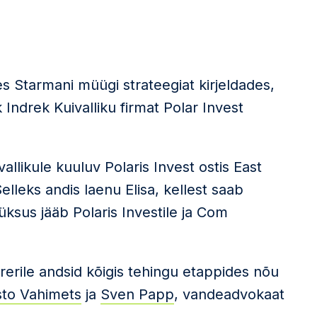
s Starmani müügi strateegiat kirjeldades,
 Indrek Kuivalliku firmat Polar Invest
allikule kuuluv Polaris Invest ostis East
elleks andis laenu Elisa, kellest saab
ksus jääb Polaris Investile ja Com
orerile andsid kõigis tehingu etappides nõu
sto Vahimets
ja
Sven Papp
, vandeadvokaat