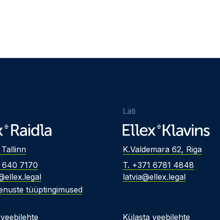
Läti
 Tallinn
K.Valdemara 62, Riga
2 640 7170
T. +371 6781 4848
@ellex.legal
latvia@ellex.legal
enuste tüüptingimused
 veebilehte
Külasta veebilehte