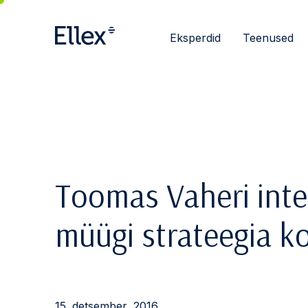
Eksperdid
Teenused
Toomas Vaheri inte
müügi strateegia k
15. detsember, 2016