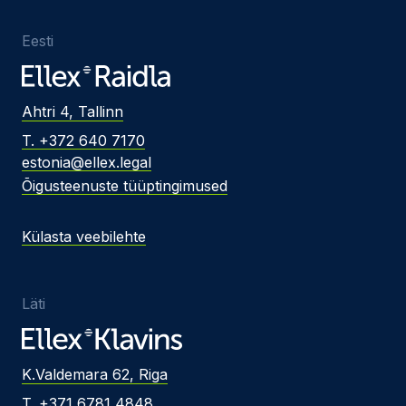
Eesti
Ahtri 4, Tallinn
T. +372 640 7170
estonia@ellex.legal
Õigusteenuste tüüptingimused
Külasta veebilehte
Läti
K.Valdemara 62, Riga
T. +371 6781 4848