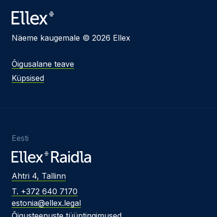
Näeme kaugemale © 2026 Ellex
Õigusalane teave
Küpsised
Eesti
Ahtri 4, Tallinn
T. +372 640 7170
estonia@ellex.legal
Õigusteenuste tüüptingimused