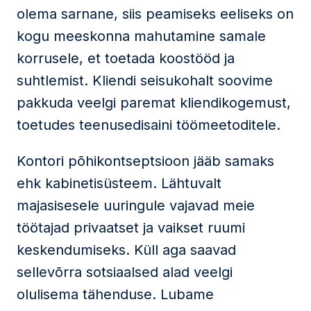
olema sarnane, siis peamiseks eeliseks on
kogu meeskonna mahutamine samale
korrusele, et toetada koostööd ja
suhtlemist. Kliendi seisukohalt soovime
pakkuda veelgi paremat kliendikogemust,
toetudes teenusedisaini töömeetoditele.
Kontori põhikontseptsioon jääb samaks
ehk kabinetisüsteem. Lähtuvalt
majasisesele uuringule vajavad meie
töötajad privaatset ja vaikset ruumi
keskendumiseks. Küll aga saavad
sellevõrra sotsiaalsed alad veelgi
olulisema tähenduse. Lubame