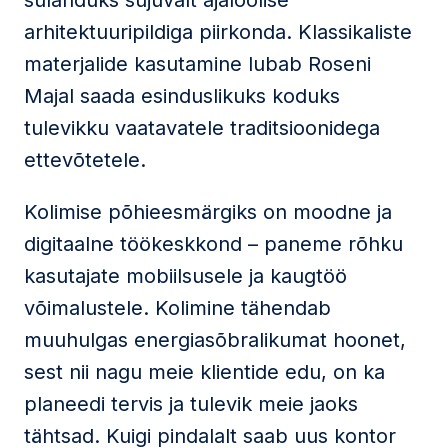
sulanduks sujuvalt ajaloolise
arhitektuuripildiga piirkonda. Klassikaliste
materjalide kasutamine lubab Roseni
Majal saada esinduslikuks koduks
tulevikku vaatavatele traditsioonidega
ettevõtetele.
Kolimise põhieesmärgiks on moodne ja
digitaalne töökeskkond – paneme rõhku
kasutajate mobiilsusele ja kaugtöö
võimalustele. Kolimine tähendab
muuhulgas energiasõbralikumat hoonet,
sest nii nagu meie klientide edu, on ka
planeedi tervis ja tulevik meie jaoks
tähtsad. Kuigi pindalalt saab uus kontor