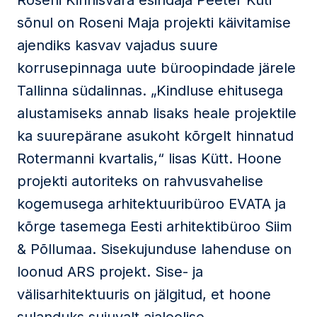
Roseni Kinnisvara esindaja Peeter Küti
sõnul on Roseni Maja projekti käivitamise
ajendiks kasvav vajadus suure
korrusepinnaga uute büroopindade järele
Tallinna südalinnas. „Kindluse ehitusega
alustamiseks annab lisaks heale projektile
ka suurepärane asukoht kõrgelt hinnatud
Rotermanni kvartalis,“ lisas Kütt. Hoone
projekti autoriteks on rahvusvahelise
kogemusega arhitektuuribüroo EVATA ja
kõrge tasemega Eesti arhitektibüroo Siim
& Põllumaa. Sisekujunduse lahenduse on
loonud ARS projekt. Sise- ja
välisarhitektuuris on jälgitud, et hoone