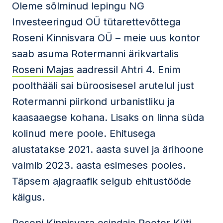
Oleme sõlminud lepingu NG
Investeeringud OÜ tütarettevõttega
Roseni Kinnisvara OÜ – meie uus kontor
saab asuma Rotermanni ärikvartalis
Roseni Majas
aadressil Ahtri 4. Enim
poolthääli sai büroosisesel arutelul just
Rotermanni piirkond urbanistliku ja
kaasaaegse kohana. Lisaks on linna süda
kolinud mere poole. Ehitusega
alustatakse 2021. aasta suvel ja ärihoone
valmib 2023. aasta esimeses pooles.
Täpsem ajagraafik selgub ehitustööde
käigus.