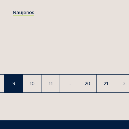
Žemės planavimas,
s
zonavimas ir naudojimas
Naujienos
ius
Viešieji pirkimai ir viešojo ir
privataus sektoriaus
uskaitė
partnerystė
Mokesčiai
itė
Technologijos, žiniasklaida
ir telekomunikacijos
kaitė
Prekyba ir muitai
eika
9
10
11
...
20
21
Transportas ir aviacija
očinska
rainos verslui
čiūtė
Finansavimas verslui
rauskaitė
Nekilnojamojo turto
čionis
nuoma/panauda