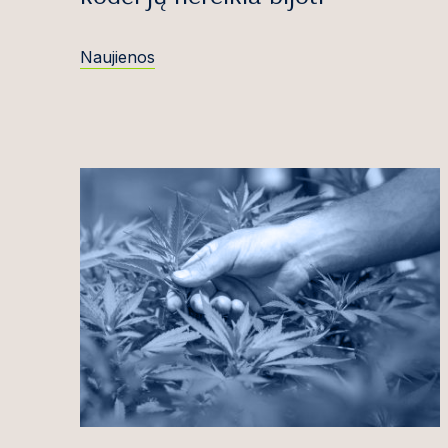
Areta Bartošev
Jovita Bazevič
Naujienos
Edvinas Beika
Sigitas Bočkus
Simona Budrei
Greta Bujutė
Titas Burneck
Gi
Antanas Butri
Violeta Butvili
Martynas But
Justinas Celen
Ąžuolas Čekan