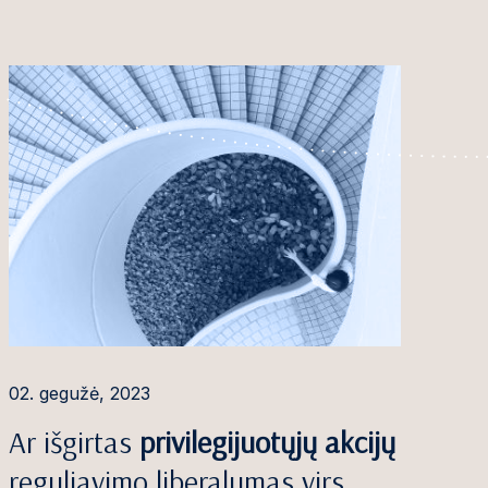
02. gegužė, 2023
Ar išgirtas
privilegijuotųjų akcijų
reguliavimo liberalumas virs