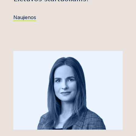
ičiūtė
Investavimas
Laisvalaikis, pramogos ir
iūtė
Draudimas
Naujienos
sportas
uskas
Mokesčiai ir
Nekilnojamasis turtas ir
struktūrizavimas
statyba
Rizikos kapitalas ir
Telekomunikacijos
kaitė
startuoliai
Technologijos
Turto valdymas ir privatūs
klientai
as
nčų sprendimas
mas
Teisinė pagalba 24/7
enė
Europos Sąjungos teisės
vydas
ginčai
cevičius
Konkurencijos ir valstybės
pagalbos ginčai
avičius, Dr.