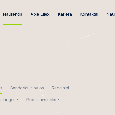
Naujienos
Apie Ellex
Karjera
Kontaktai
Nauj
os
Sandoriai ir bylos
Renginiai
slaugos
Pramonės sritis
tė-Gedminė
ndoriai
Žemės ūkio verslas ir
maisto pramonė