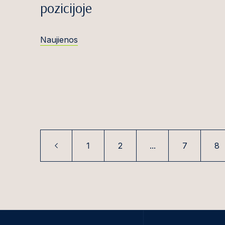
pozicijoje
Jonas Kružika
Ronaldas Kubil
Naujienos
Nerija Labana
Andra Lapė
Ugnė Lazauska
Elvika Leščins
Raimundas Lid
1
2
...
7
8
Diana Laura L
Uk
Rosita Lukševi
Gabrielė Mače
Augustinas Ma