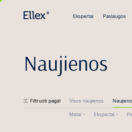
Ekspertai
Paslaugos
Naujienos
Filtruoti pagal
Visos naujienos
Naujien
Metai
Ekspertai
Pa
2026
Aušra Abraity
Sa