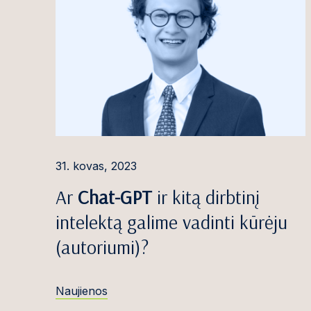
Birutė Gutaus
Greta Gužausk
Elada Ivoškut
Rūta Jasilionė
Andrej Jemelj
Re
Povilas Junevi
31. kovas, 2023
Domantas Juo
Ar
Chat-GPT
ir kitą dirbtinį
Marius Juony
intelektą galime vadinti kūrėju
Karolis Kačera
(autoriumi)?
Tomas Kamble
Naujienos
Rūta Karpičiūt