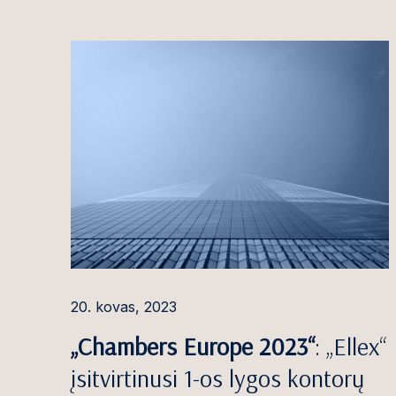
Ugnė Kaselytė
Viktorija Kazi
Saulė Kazlaus
Nomeda Kemek
Šarūnas Keser
Simona Bumbl
Kiauleikienė
Dominykas Kir
Agnė Kisieliau
20. kovas, 2023
Mija Kochanka
„Chambers Europe 2023“
: „Ellex“
Živilė Konkulev
įsitvirtinusi 1-os lygos kontorų
Eglė Kontautai