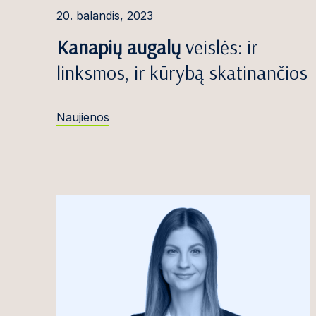
20. balandis, 2023
Robertas Čiočy
Kanapių augalų
veislės: ir
Simona Danyl
linksmos, ir kūrybą skatinančios
Miglė Davlidov
Emilija Denise
Naujienos
Roma Dermeik
Marija Dočkut
Ieva Dosinaitė
Dominykas Du
Edvinas Džulis
Dovilė Galinie
Greta Galminai