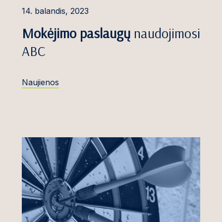
14. balandis, 2023
Arbitražas
s, Dr.
Mokėjimo paslaugų
naudojimosi
Bylinėjimasis
ė
ABC
Mediacija ir alternatyvūs
ičiūtė
ginčų sprendimo būdai
nko
Naujienos
Teismo sprendimų
pripažinimas ir vykdymas
ienė
Verslo nusikaltimai ir
ė
tyrimai
Komerciniai ir sandorių
ginčai
nauskas
Konkurencija ir valstybės
pagalba
nė
Konstituciniai ir
administraciniai procesai
tė