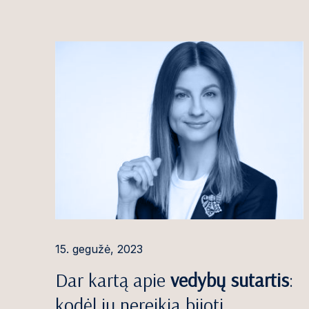
2025
Viktorija Ado
2024
Ilona Andriuši
2023
Ignas Antanait
2022
Rūta Armonė
2021
Aleksandr Aso
2020
Giedrė Aukštu
Martyna Bacev
Gintaras Balči
Egidijus Baran
15. gegužė, 2023
Gintarė Baran
Dar kartą apie
vedybų sutartis
:
Agnė Barausk
kodėl jų nereikia bijoti