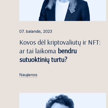
Alina Gauduty
Loreta Gedmin
Gabrielė Girda
07. balandis, 2023
Dovilė Greblik
Kovos dėl kriptovaliutų ir NFT:
Paulina Griče
ar tai laikoma
bendru
Paulius Gruod
sutuoktinių turtu?
Arvydas Gruš
Ieva Gruzdytė
Naujienos
Dominyka Gry
Domantas Gud
Jaunius Gumbi