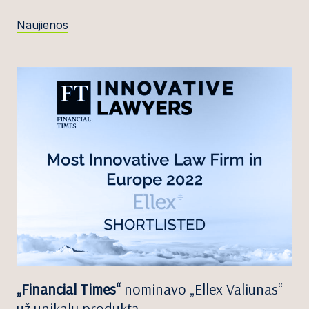
Naujienos
„Financial Times“
nominavo „Ellex Valiunas“
už unikalų produktą