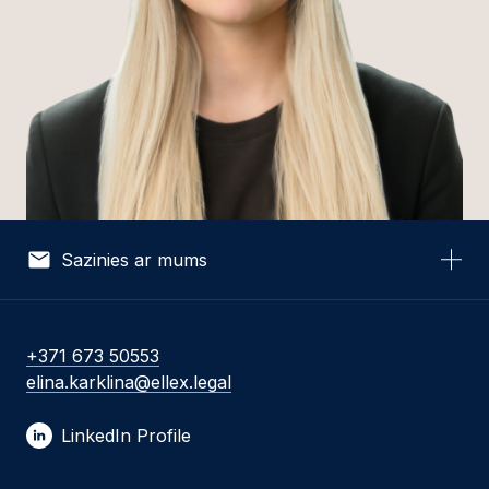
Sazinies ar mums
Vārds *
+371 673 50553
elina.karklina@ellex.legal
E-pasta adrese *
LinkedIn Profile