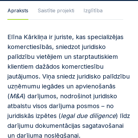
Ziņas teksts
Apraksts
Saistītie projekti
Izglītība
Elīna Kārkliņa ir juriste, kas specializējas
Piekrītu
privātuma politikas
pamatnostādnēm
.
komerctiesībās, sniedzot juridisko
Šo tīmekļa vietni aizsargā reCAPTCHA un Google
palīdzību vietējiem un starptautiskiem
privātuma pamatnostādnes
, un tai tiek piemēroti
klientiem dažādos komerctiesību
pakalpojumu sniegšanas noteikumi
.
jautājumos. Viņa sniedz juridisko palīdzību
Sūtīt ziņu
uzņēmumu iegādes un apvienošanās
(
M&A
) darījumos, nodrošinot juridisko
atbalstu visos darījuma posmos – no
juridiskās izpētes (
legal due diligence
) līdz
darījumu dokumentācijas sagatavošanai
un darījuma noslēgšanai.