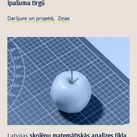
īpašuma tirgū
Darījumi un projekti
,
Ziņas
Latvijas
skolēnu matemātiskās analīzes tīkla