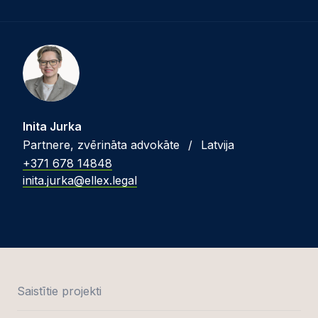
Inita Jurka
Partnere, zvērināta advokāte
/
Latvija
+371 678 14848
inita.jurka@ellex.legal
Saistītie projekti