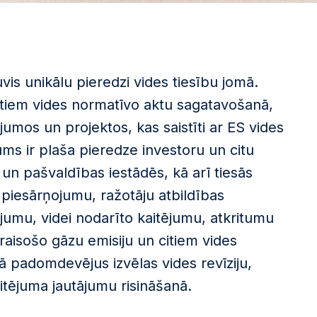
is unikālu pieredzi vides tiesību jomā.
itiem vides normatīvo aktu sagatavošanā,
jumos un projektos, kas saistīti ar ES vides
ms ir plaša pieredze investoru un citu
un pašvaldības iestādēs, kā arī tiesās
 piesārņojumu, ražotāju atbildības
umu, videi nodarīto kaitējumu, atkritumu
raisošo gāzu emisiju un citiem vides
 padomdevējus izvēlas vides revīziju,
aitējuma jautājumu risināšanā.