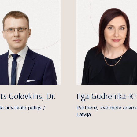
s Golovkins, Dr.
Ilga Gudrenika-K
ta advokāta palīgs /
Partnere, zvērināta advok
Latvija