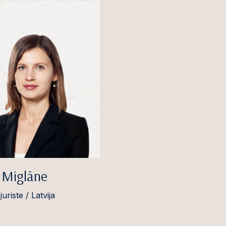
 Miglāne
uriste / Latvija