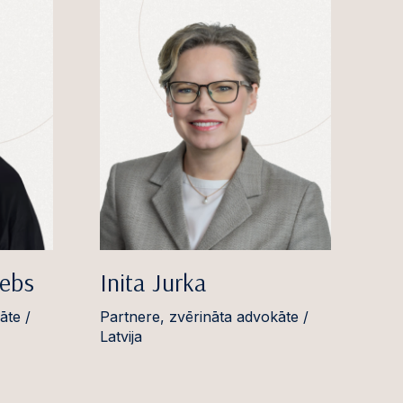
rebs
Inita Jurka
āte /
Partnere, zvērināta advokāte /
Latvija