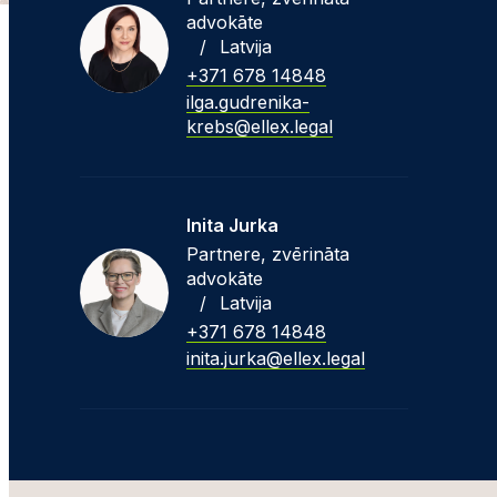
advokāte
/
Latvija
+371 678 14848
ilga.gudrenika-
krebs@ellex.legal
Inita Jurka
Partnere, zvērināta
advokāte
/
Latvija
+371 678 14848
inita.jurka@ellex.legal