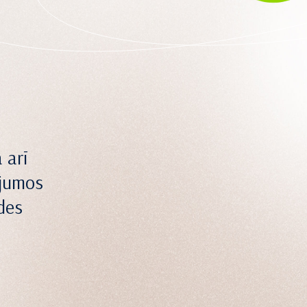
 arī
ījumos
ides