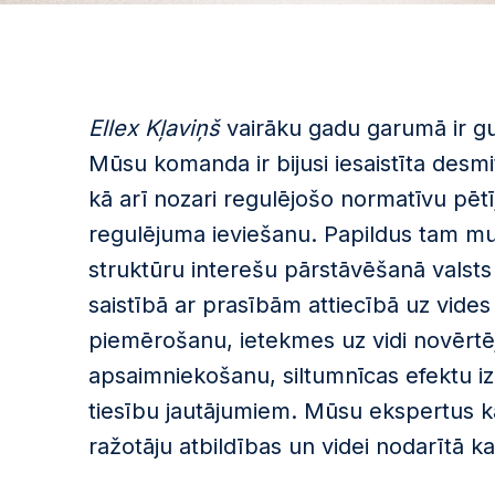
Ellex Kļaviņš
vairāku gadu garumā ir guv
Mūsu komanda ir bijusi iesaistīta desm
kā arī nozari regulējošo normatīvu pētī
regulējuma ieviešanu. Papildus tam mu
struktūru interešu pārstāvēšanā valsts 
saistībā ar prasībām attiecībā uz vides
piemērošanu, ietekmes uz vidi novērtēj
apsaimniekošanu, siltumnīcas efektu iz
tiesību jautājumiem. Mūsu ekspertus kā
ražotāju atbildības un videi nodarītā k