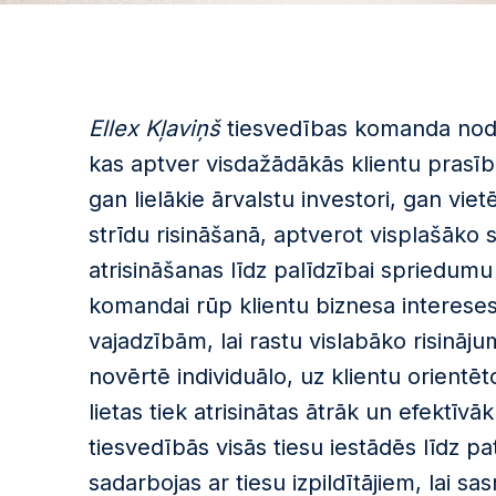
Ellex Kļaviņš
tiesvedības komanda nodro
kas aptver visdažādākās klientu prasīb
gan lielākie ārvalstu investori, gan vi
strīdu risināšanā, aptverot visplašāko 
atrisināšanas līdz palīdzībai spriedum
komandai rūp klientu biznesa intereses –
vajadzībām, lai rastu vislabāko risinā
novērtē individuālo, uz klientu orientēt
lietas tiek atrisinātas ātrāk un efektī
tiesvedībās visās tiesu iestādēs līdz 
sadarbojas ar tiesu izpildītājiem, lai sa