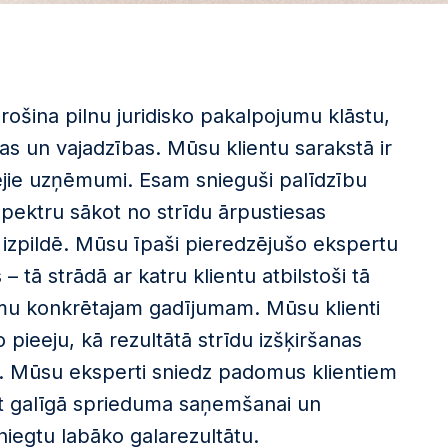
šina pilnu juridisko pakalpojumu klāstu,
as un vajadzības. Mūsu klientu sarakstā ir
etējie uzņēmumi. Esam snieguši palīdzību
spektru sākot no strīdu ārpustiesas
u izpildē. Mūsu īpaši pieredzējušo ekspertu
 tā strādā ar katru klientu atbilstoši tā
jumu konkrētajam gadījumam. Mūsu klienti
o pieeju, kā rezultātā strīdu izšķiršanas
vāk. Mūsu eksperti sniedz padomus klientiem
pat galīgā sprieduma saņemšanai un
sniegtu labāko galarezultātu.