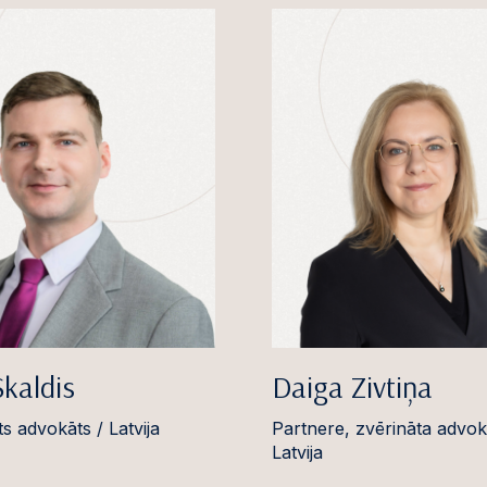
Skaldis
Daiga Zivtiņa
s advokāts / Latvija
Partnere, zvērināta advok
Latvija