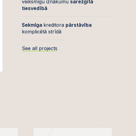
veiksmīgu iznākumu
sarežģītā
tiesvedībā
Sekmīga
kreditora
pārstāvība
komplicētā strīdā
See all projects