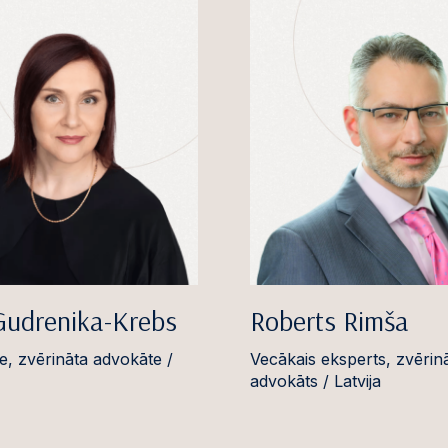
Gudrenika-Krebs
Roberts Rimša
e, zvērināta advokāte /
Vecākais eksperts, zvērin
advokāts / Latvija