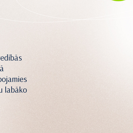
vedībās
gā
bojamies
tu labāko