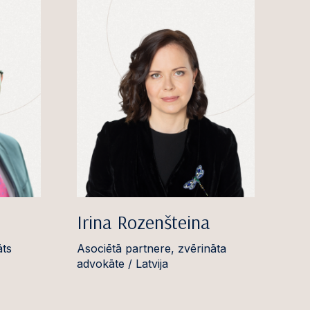
Irina Rozenšteina
āts
Asociētā partnere, zvērināta
advokāte / Latvija