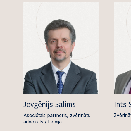
Jevgēnijs Salims
Ints 
Asociētais partneris, zvērināts
Zvērināt
advokāts / Latvija