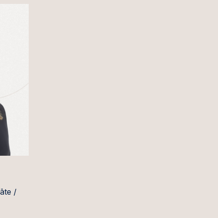
āte /