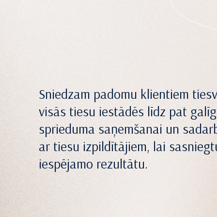
Sniedzam padomu klientiem ties
visās tiesu iestādēs līdz pat galī
sprieduma saņemšanai un sadar
ar tiesu izpildītājiem, lai sasnieg
iespējamo rezultātu.