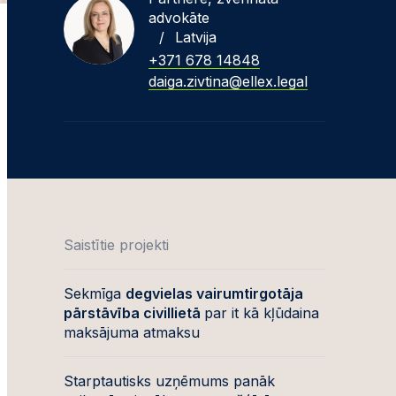
advokāte
/
Latvija
+371 678 14848
daiga.zivtina@ellex.legal
Saistītie projekti
Sekmīga
degvielas vairumtirgotāja
pārstāvība civillietā
par it kā kļūdaina
maksājuma atmaksu
Starptautisks uzņēmums panāk