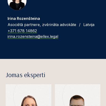
Irina Rozenšteina
Asociētā partnere, zvērināta advokāte
/
Latvija
+371 678 14862
irina.rozensteina@ellex.legal
Jomas eksperti