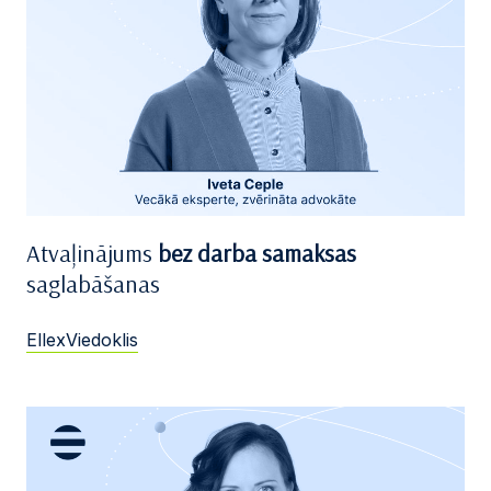
Atvaļinājums
bez darba samaksas
saglabāšanas
EllexViedoklis