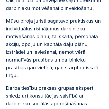
saistīti ar darba devēja iekšējo noteikumu
darbinieku motivēšanai pilnveidošanu.
Mūsu biroja juristi sagatavo praktiskus un
individuālus risinājumus darbinieku
motivēšanas plānu, tai skaitā, personāla
akciju, opciju un kapitāla daļu plānu,
izstrādei un ieviešanai, ņemot vērā
normatīvās prasības un darbinieku
prasības gan vietējā, gan starptautiskajā
tirgū.
Darba tiesību prakses grupas eksperti
sniedz arī konsultācijas saistībā ar
darbinieku sociālās apdrošināšanas