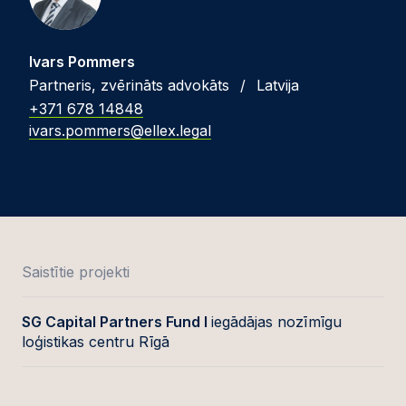
Ivars Pommers
Partneris, zvērināts advokāts
/
Latvija
+371 678 14848
ivars.pommers@ellex.legal
Saistītie projekti
SG Capital Partners Fund I
iegādājas nozīmīgu
loģistikas centru Rīgā