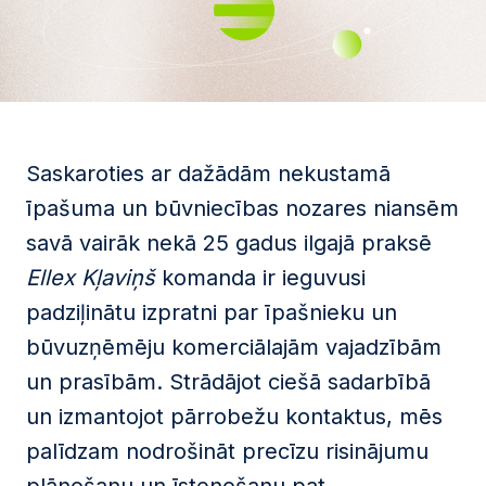
Saskaroties ar dažādām nekustamā
īpašuma un būvniecības nozares niansēm
savā vairāk nekā 25 gadus ilgajā praksē
Ellex Kļaviņš
komanda ir ieguvusi
padziļinātu izpratni par īpašnieku un
būvuzņēmēju komerciālajām vajadzībām
un prasībām. Strādājot ciešā sadarbībā
un izmantojot pārrobežu kontaktus, mēs
palīdzam nodrošināt precīzu risinājumu