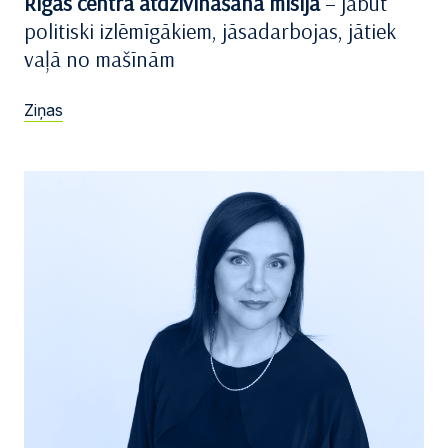
Rīgas centra atdzīvināšana misija
– jābūt
politiski izlēmīgākiem, jāsadarbojas, jātiek
vaļā no mašīnām
Ziņas