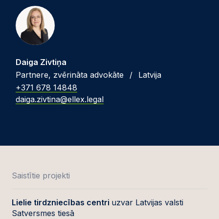
Daiga Zivtiņa
Partnere, zvērināta advokāte
/
Latvija
+371 678 14848
daiga.zivtina@ellex.legal
Saistītie projekti
Lielie tirdzniecības centri
uzvar Latvijas valsti
Satversmes tiesā