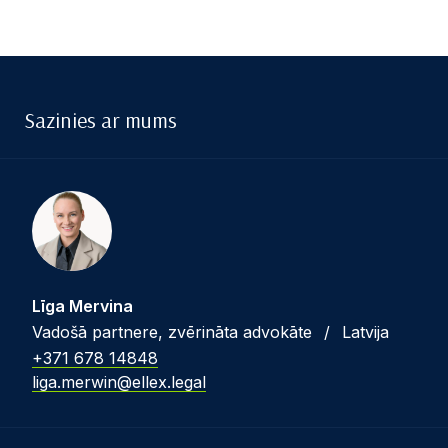
Sazinies ar mums
Līga Mervina
Vadošā partnere, zvērināta advokāte
/
Latvija
+371 678 14848
liga.merwin@ellex.legal