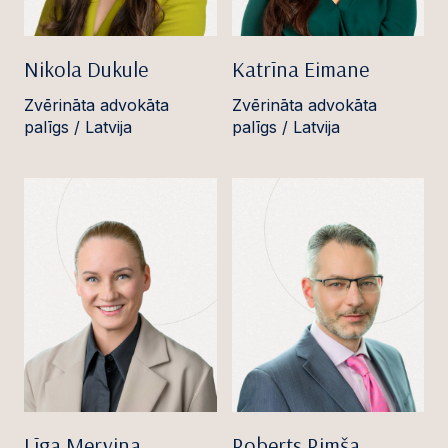
Nikola Dukule
Katrīna Eimane
Zvērināta advokāta
Zvērināta advokāta
palīgs / Latvija
palīgs / Latvija
Līga Mervina
Roberts Rimša