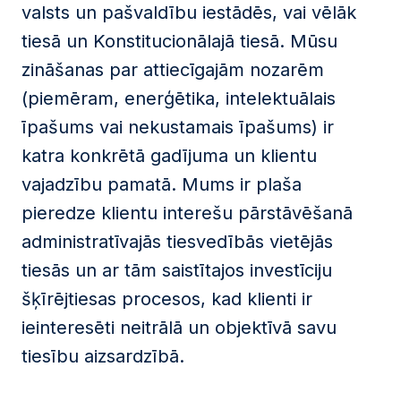
valsts un pašvaldību iestādēs, vai vēlāk
tiesā un Konstitucionālajā tiesā. Mūsu
zināšanas par attiecīgajām nozarēm
(piemēram, enerģētika, intelektuālais
īpašums vai nekustamais īpašums) ir
katra konkrētā gadījuma un klientu
vajadzību pamatā. Mums ir plaša
pieredze klientu interešu pārstāvēšanā
administratīvajās tiesvedībās vietējās
tiesās un ar tām saistītajos investīciju
šķīrējtiesas procesos, kad klienti ir
ieinteresēti neitrālā un objektīvā savu
tiesību aizsardzībā.