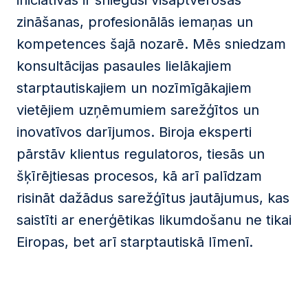
iniciatīvās ir sniegusi visaptverošas
zināšanas, profesionālās iemaņas un
kompetences šajā nozarē. Mēs sniedzam
konsultācijas pasaules lielākajiem
starptautiskajiem un nozīmīgākajiem
vietējiem uzņēmumiem sarežģītos un
inovatīvos darījumos. Biroja eksperti
pārstāv klientus regulatoros, tiesās un
šķīrējtiesas procesos, kā arī palīdzam
risināt dažādus sarežģītus jautājumus, kas
saistīti ar enerģētikas likumdošanu ne tikai
Eiropas, bet arī starptautiskā līmenī.