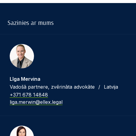
Sazinies ar mums
Līga Mervina
Vadošā partnere, zvērināta advokāte
/
Latvija
+371 678 14848
liga.merwin@ellex.legal