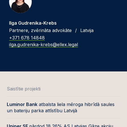
Ilga Gudrenika-Krebs
Partnere, zvērināta advokāte
/
Latvija
+371 678 14848
ilga.gudrenika-krebs@ellex.legal
Saistītie projekti
Luminor Bank
atbalsta liela mēroga hibrīdā saules
un bateriju parka attīstību Latvijā
Uniper SE
pārdod 18,26% AS Latvijas Gāze akciju