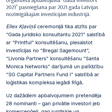
organizētā apbalvojuma “Gada investors
2021” pasniegšana par 2021.gada Latvijas
nozīmīgākajām investīcijām industrijā.
Ellex Kļaviņš
ceremonijā tika atzīts par
“Gada juridisko konsultantu 2021” saistībā
ar “Printful” konsultēšanu, piesaistot
investīcijas no “Bregal Sagemount”,
“Livonia Partners” konsultēšanu “Santa
Monica Networks” darījumā un palīdzību
“SG Capital Partners Fund I” saistībā ar
loģistikas kompleksa iegādi Rīgā.
Uz dažādiem apbalvojumiem pretendēja
28 nominanti – gan privātie investori jeb
komerceņģeļi, gan juridiskie un