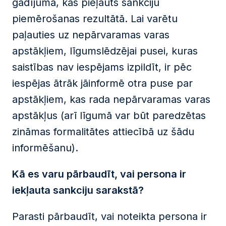
gadījumā, kas pieļauts sankciju
piemērošanas rezultātā. Lai varētu
paļauties uz nepārvaramas varas
apstākļiem, līgumslēdzējai pusei, kuras
saistības nav iespējams izpildīt, ir pēc
iespējas ātrāk jāinformē otra puse par
apstākļiem, kas rada nepārvaramas varas
apstākļus (arī līgumā var būt paredzētas
zināmas formalitātes attiecībā uz šādu
informēšanu).
Kā es varu pārbaudīt, vai persona ir
iekļauta sankciju sarakstā?
Parasti pārbaudīt, vai noteikta persona ir