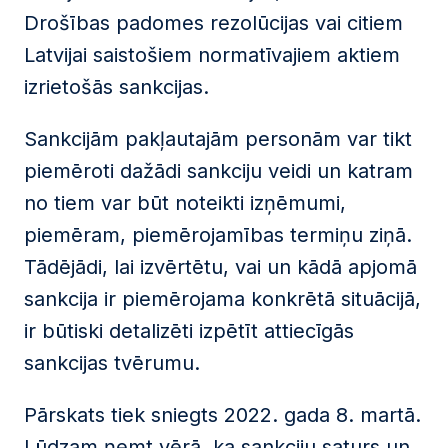
Drošības padomes rezolūcijas vai citiem
Latvijai saistošiem normatīvajiem aktiem
izrietošās sankcijas.
Sankcijām pakļautajām personām var tikt
piemēroti dažādi sankciju veidi un katram
no tiem var būt noteikti izņēmumi,
piemēram, piemērojamības termiņu ziņā.
Tādējādi, lai izvērtētu, vai un kādā apjomā
sankcija ir piemērojama konkrētā situācijā,
ir būtiski detalizēti izpētīt attiecīgās
sankcijas tvērumu.
Pārskats tiek sniegts 2022. gada 8. martā.
Lūdzam ņemt vērā, ka sankciju saturs un