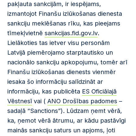
pakļauta sankcijām, ir iespējams,
izmantojot Finanšu izlūkošanas dienesta
sankciju meklēšanas rīku, kas pieejams
tīmekļvietnē
sankcijas.fid.gov.lv
.
Lielākoties tas ietver visu personām
Latvijā piemērojamo starptautisko un
nacionālo sankciju apkopojumu, tomēr arī
Finanšu izlūkošanas dienests vienmēr
iesaka šo informāciju salīdzināt ar
informāciju, kas publicēta
ES Oficiālajā
Vēstnesī
vai (
ANO Drošības padomes
–
sadaļā “Sanctions”). Lūdzam ņemt vērā,
ka, ņemot vērā ātrumu, ar kādu pastāvīgi
mainās sankciju saturs un apjoms, ļoti