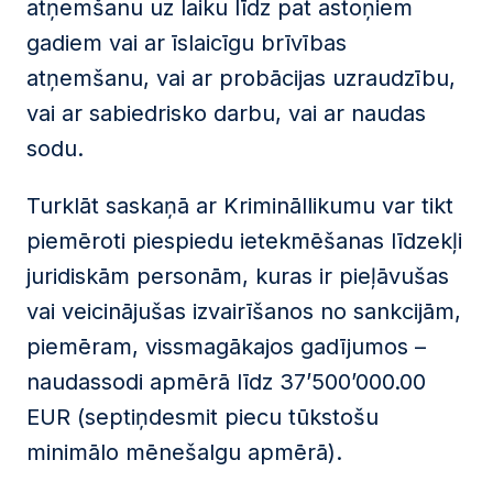
atņemšanu uz laiku līdz pat astoņiem
gadiem vai ar īslaicīgu brīvības
atņemšanu, vai ar probācijas uzraudzību,
vai ar sabiedrisko darbu, vai ar naudas
sodu.
Turklāt saskaņā ar Krimināllikumu var tikt
piemēroti piespiedu ietekmēšanas līdzekļi
juridiskām personām, kuras ir pieļāvušas
vai veicinājušas izvairīšanos no sankcijām,
piemēram, vissmagākajos gadījumos –
naudassodi apmērā līdz 37’500’000.00
EUR (septiņdesmit piecu tūkstošu
minimālo mēnešalgu apmērā).