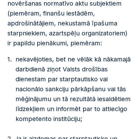
novēršanas normatīvo aktu subjektiem
(piemēram, finanšu iestādēm,
apdrošinātājiem, nekustamā īpašuma
starpniekiem, azartspēļu organizatoriem)
ir papildu pienākumi, piemēram:
nekavējoties, bet ne vēlāk kā nākamajā
darbdienā ziņot Valsts drošības
dienestam par starptautisko vai
nacionālo sankciju pārkāpšanu vai tās
mēģinājumu un tā rezultātā iesaldētiem
līdzekļiem un informēt par to attiecīgo
kompetento institūciju;
ja ir aizdomas par starptautisko un