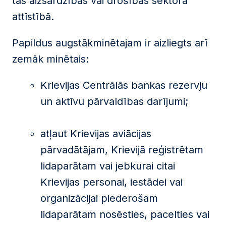
tās aizsardzības vai drošības sektora
attīstībā.
Papildus augstākminētajam ir aizliegts arī
zemāk minētais:
Krievijas Centrālās bankas rezervju
un aktīvu pārvaldības darījumi;
atļaut Krievijas aviācijas
pārvadātājam, Krievijā reģistrētam
lidaparātam vai jebkurai citai
Krievijas personai, iestādei vai
organizācijai piederošam
lidaparātam nosēsties, pacelties vai