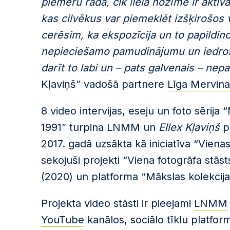
piemēru rāda, cik liela nozīme ir aktīva
kas cilvēkus var piemeklēt izšķirošos 
cerēsim, ka ekspozīcija un to papildino
nepieciešamo pamudinājumu un iedroši
darīt to labi un – pats galvenais – nepa
Kļaviņš” vadošā partnere
Līga Mervina
8 video intervijas, eseju un foto sērij
1991” turpina LNMM un
Ellex Kļaviņš
pa
2017. gadā uzsākta kā iniciatīva “Vienas
sekojuši projekti “Viena fotogrāfa stās
(2020) un platforma “Mākslas kolekcija
Projekta video stāsti ir pieejami
LNMM
YouTube
kanālos, sociālo tīklu platfo