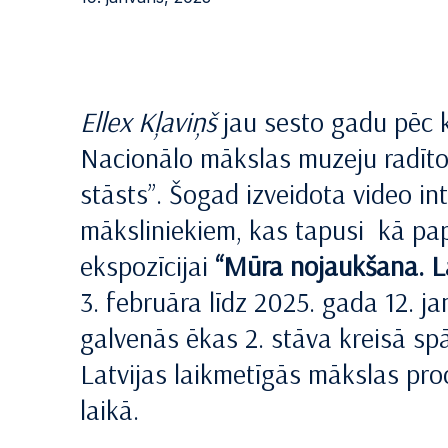
Ellex Kļaviņš
jau sesto gadu pēc k
Nacionālo mākslas muzeju radīto
stāsts”. Šogad izveidota video int
māksliniekiem, kas tapusi kā p
ekspozīcijai
“Mūra nojaukšana. La
3. februāra līdz 2025. gada 12.
galvenās ēkas 2. stāva kreisā spā
Latvijas laikmetīgās mākslas pro
laikā.