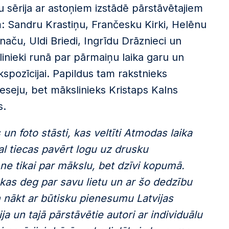
ju sērija ar astoņiem izstādē pārstāvētajiem
: Sandru Krastiņu, Frančesku Kirki, Helēnu
naču, Uldi Briedi, Ingrīdu Drāznieci un
slinieki runā par pārmaiņu laika garu un
kspozīcijai. Papildus tam rakstnieks
eseju, bet mākslinieks Kristaps Kalns
s.
un foto stāsti, kas veltīti Atmodas laika
l tiecas pavērt logu uz drusku
e tikai par mākslu, bet dzīvi kopumā.
 kas deg par savu lietu un ar šo dedzību
 nākt ar būtisku pienesumu Latvijas
 un tajā pārstāvētie autori ar individuālu