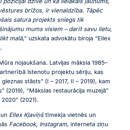
i pozīcijai dzīvē un ka lielākais ļaunums,
vēstures brīžos, ir vienaldzība. Tāpēc
šais satura projekts sniegs tik
nājumu mums visiem – darīt savu lietu,
likt malā
,” uzskata advokātu biroja “Ellex
.
a “Mūra nojaukšana. Latvijas māksla 1985–
rtnerībā īstenotu projektu sēriju, kas
 gleznas stāsts” (I – 2017, II – 2019), kam
ts” (2019), “Mākslas restaurācija muzejā”
 2020” (2021).
un
Ellex Kļaviņš
tīmekļa vietnēs un
rmās
Facebook
,
Instagram
, interneta ziņu