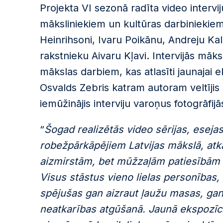
Projekta VI sezonā radīta video intervi
māksliniekiem un kultūras darbiniekiem
Heinrihsoni, Ivaru Poikānu, Andreju Kal
rakstnieku Aivaru Kļavi. Intervijās māk
mākslas darbiem, kas atlasīti jaunajai e
Osvalds Zebris katram autoram veltījis 
iemūžinājis interviju varoņus fotogrāfijā
“
Šogad realizētās video sērijas, esejas 
robežpārkāpējiem Latvijas mākslā, atka
aizmirstām, bet mūžzaļām patiesībām n
Visus stāstus vieno lielas personības,
spējušas gan aizraut ļaužu masas, gan
neatkarības atgūšanā. Jaunā ekspozīcija