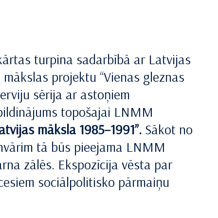
ārtas turpina sadarbībā ar Latvijas
 mākslas projektu “Vienas gleznas
erviju sērija ar astoņiem
apildinājums topošajai LNMM
tvijas māksla 1985–1991”.
Sākot no
 janvārim tā būs pieejama LNMM
rna zālēs. Ekspozīcija vēsta par
cesiem sociālpolitisko pārmaiņu