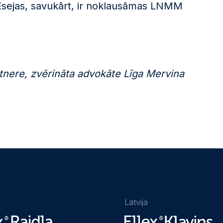
. Esejas, savukārt, ir noklausāmas LNMM
artnere, zvērināta advokāte Līga Mervina
Latvija