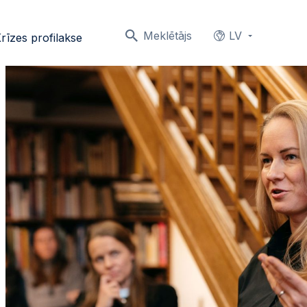
Meklētājs
LV
rīzes profilakse
Languages