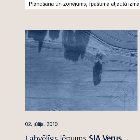
Uz
Plānošana un zonējums, īpašuma atļautā izm
2025
Pauls Ančs
apv
2024
Zane Veidemane –
Kapi
2023
Anete Bože
Ne
2022
Māris Brizgo
dar
2021
Iveta Ceple
Pri
2020
Marta Cera
Fin
2019
Patrīcija Degle
Kom
2018
Nikola Dukule
Būv
2017
Eduards Dzintars
Kor
kon
Katrīna Eimane
Nod
02. jūlijs, 2019
Inese Freivalde
mot
Labvēlīgs lēmums
SIA Verus