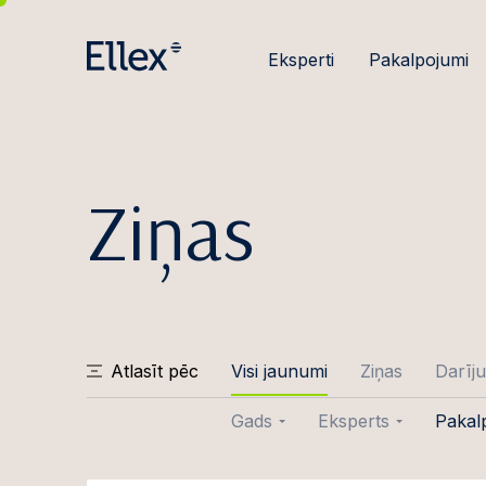
Eksperti
Pakalpojumi
Ziņas
Atlasīt pēc
Visi jaunumi
Ziņas
Darīju
Gads
Eksperts
Pakal
2026
Evija Ābele
Darīj