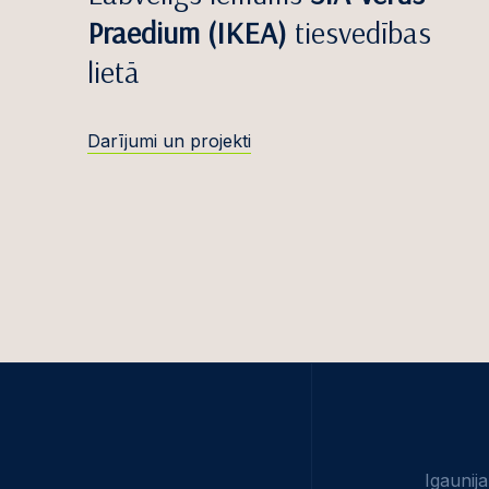
Mārtiņš Gailis
Ārv
Praedium (IKEA)
tiesvedības
Marats Golovkins,
Dar
lietā
noz
Ilga Gudrenika-K
Nod
Evelīna Inne
Darījumi un projekti
Ris
Inita Jurka
ja
Ineta Kaņepe
Līd
priv
Filips Kļaviņš
Strīd
Elīna Kārkliņa
Adv
Paula Kellija
Šķī
Samanta Lidere
Tie
Līga Mervina
Med
Igaunija
Zane Miglāne