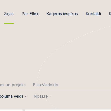
Ziņas
Par Ellex
Karjeras iespējas
Kontakti
K
mi un projekti
EllexViedoklis
pojuma veids
Nozare
umi
Plaša patēriņa preces un
mazumtirdzniecība