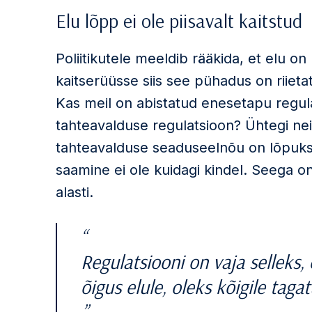
Elu lõpp ei ole piisavalt kaitstud
Poliitikutele meeldib rääkida, et elu o
kaitserüüsse siis see pühadus on riiet
Kas meil on abistatud enesetapu regul
tahteavalduse regulatsioon? Ühtegi neis
tahteavalduse seaduseelnõu on lõpuks 
saamine ei ole kuidagi kindel. Seega on 
alasti.
Regulatsiooni on vaja selleks,
õigus elule, oleks kõigile taga