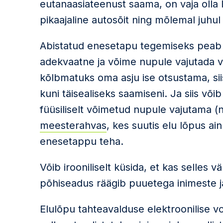
eutanaasiateenust saama, on vaja olla 
pikaajaline autosõit ning mõlemal juhu
Abistatud enesetapu tegemiseks peab
adekvaatne ja võime nupule vajutada ve
kõlbmatuks oma asju ise otsustama, si
kuni täisealiseks saamiseni. Ja siis võib 
füüsiliselt võimetud nupule vajutama (
meesterahvas
, kes suutis elu lõpus ain
enesetappu teha.
Võib irooniliselt küsida, et kas selles vä
põhiseadus räägib puuetega inimeste ja
Elulõpu tahteavalduse elektroonilise 