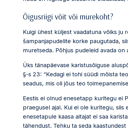
Õigusriigi võit või murekoht?
Kuigi ühest küljest vaadatuna võiks ju r
šampanjapudelite korke paugutada, siis
muretseda. Põhjus pudeleid avada on all
Üks tänapäevase karistusõiguse alusp
§-s 23: “Kedagi ei tohi süüdi mõista teo
seadus, mis oli jõus teo toimepanemise 
Eestis ei olnud enesetapp kuritegu ei P
praegusel ajal. Kui ei ole kuritegu, siis 
enesetapule kaasa aitajat ei saa karist
tähendust. Tehku ta seda kaastundest 