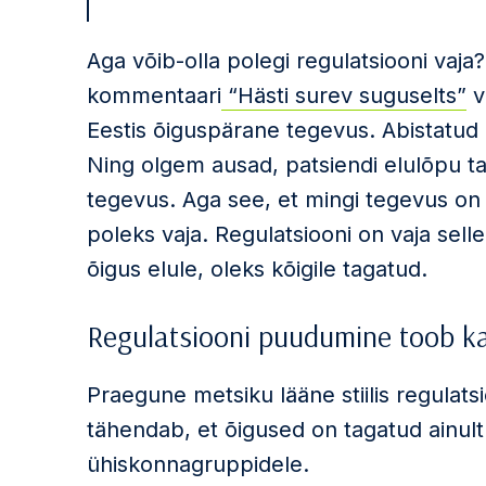
Aga võib-olla polegi regulatsiooni vaj
kommentaari
“Hästi surev suguselts”
vi
Eestis õiguspärane tegevus. Abistatud 
Ning olgem ausad, patsiendi elulõpu 
tegevus. Aga see, et mingi tegevus on 
poleks vaja. Regulatsiooni on vaja selle
õigus elule, oleks kõigile tagatud.
Regulatsiooni puudumine toob ka
Praegune metsiku lääne stiilis regulat
tähendab, et õigused on tagatud ainult o
ühiskonnagruppidele.