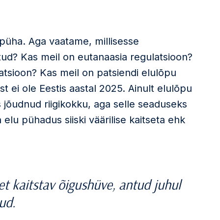
n püha. Aga vaatame, millisesse
atud? Kas meil on eutanaasia regulatsioon?
atsioon? Kas meil on patsiendi elulõpu
t ei ole Eestis aastal 2025. Ainult elulõpu
jõudnud riigikokku, aga selle seaduseks
elu pühadus siiski väärilise kaitseta ehk
 et kaitstav õigushüve, antud juhul
tud.