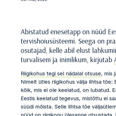
Abistatud enesetapp on nüüd Eest
tervishoiusüsteemi. Seega on pra
osutajad, kelle abil elust lahkumi
turvalisem ja inimlikum, kirjutab
Riigikohus tegi sel nädalal otsuse
, mis 
Nimelt ütles riigikohus välja lihtsa tõe: 
kõik, mis ei ole keelatud, on lubatud.
Eestis keelatud tegevus, mistõttu ei sa
süüdi mõista. Selle lihtsa tõe väljaütlem
nüüd on riigikogu ülesanne otsustada, 