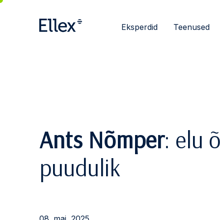
Eksperdid
Teenused
Ants Nõmper
: elu 
puudulik
08. mai, 2025