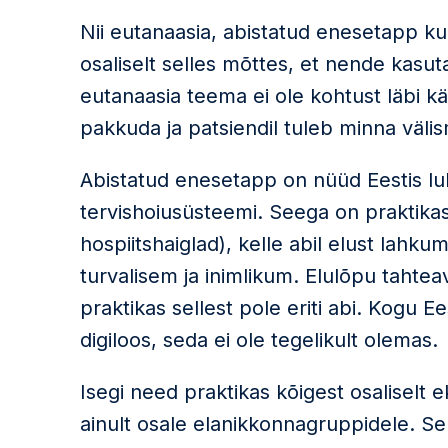
Nii eutanaasia, abistatud enesetapp ku
osaliselt selles mõttes, et nende kasu
eutanaasia teema ei ole kohtust läbi käi
pakkuda ja patsiendil tuleb minna välis
Abistatud enesetapp on nüüd Eestis lub
tervishoiusüsteemi. Seega on praktikas
hospiitshaiglad), kelle abil elust lahkum
turvalisem ja inimlikum. Elulõpu tahtea
praktikas sellest pole eriti abi. Kogu Ee
digiloos, seda ei ole tegelikult olemas.
Isegi need praktikas kõigest osaliselt
ainult osale elanikkonnagruppidele. Se