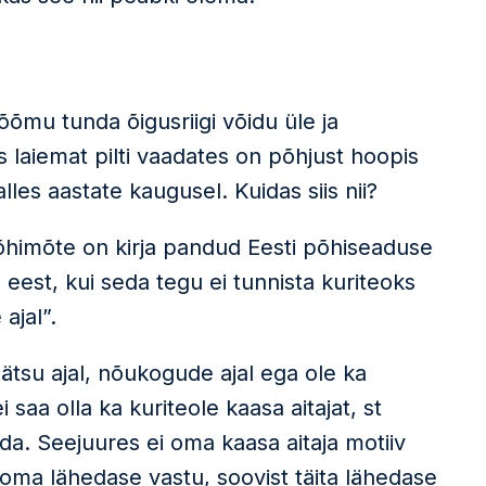
õõmu tunda õigusriigi võidu üle ja
 laiemat pilti vaadates on põhjust hoopis
es aastate kaugusel. Kuidas siis nii?
õhimõte on kirja pandud Eesti põhiseaduse
 eest, kui seda tegu ei tunnista kuriteoks
ajal”.
ätsu ajal, nõukogude ajal ega ole ka
ei saa olla ka kuriteole kaasa aitajat, st
ada. Seejuures ei oma kaasa aitaja motiiv
oma lähedase vastu, soovist täita lähedase