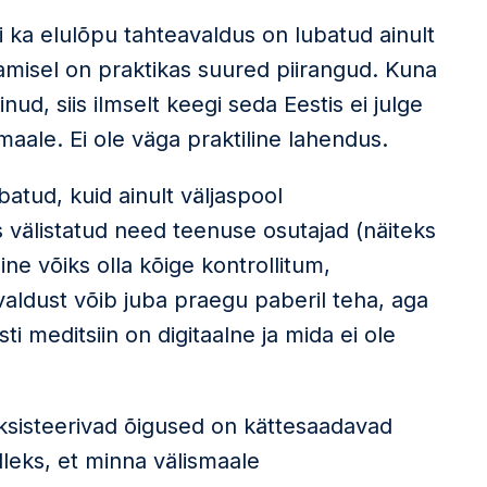
i ka elulõpu tahteavaldus on lubatud ainult
tamisel on praktikas suured piirangud. Kuna
nud, siis ilmselt keegi seda Eestis ei julge
maale. Ei ole väga praktiline lahendus.
atud, kuid ainult väljaspool
 välistatud need teenuse osutajad (näiteks
ine võiks olla kõige kontrollitum,
valdust võib juba praegu paberil teha, aga
sti meditsiin on digitaalne ja mida ei ole
 eksisteerivad õigused on kättesaadavad
lleks, et minna välismaale