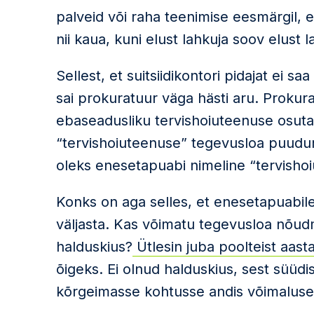
palveid või raha teenimise eesmärgil,
nii kaua, kuni elust lahkuja soov elus
Sellest, et suitsiidikontori pidajat ei 
sai prokuratuur väga hästi aru. Prokur
ebaseadusliku tervishoiuteenuse osutam
“tervishoiuteenuse” tegevusloa puudum
oleks enesetapuabi nimeline “tervishoi
Konks on aga selles, et enesetapuabil
väljasta. Kas võimatu tegevusloa nõudm
halduskius?
Ütlesin juba poolteist aasta
õigeks. Ei olnud halduskius, sest süüdi
kõrgeimasse kohtusse andis võimaluse av