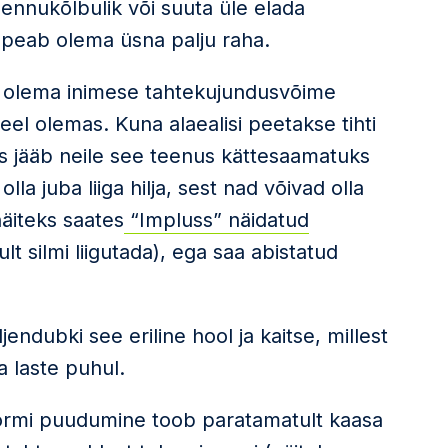
lennukõlbulik või suuta üle elada
l peab olema üsna palju raha.
 olema inimese tahtekujundusvõime
el olemas. Kuna alaealisi peetakse tihti
is jääb neile see teenus kättesaamatuks
olla juba liiga hilja, sest nad võivad olla
näiteks saates
“Impluss” näidatud
ult silmi liigutada), ega saa abistatud
ljendubki see eriline hool ja kaitse, millest
 laste puhul.
vormi puudumine toob paratamatult kaasa