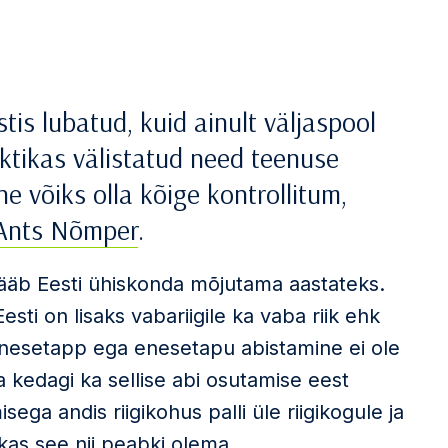
is lubatud, kuid ainult väljaspool
ktikas välistatud need teenuse
ne võiks olla kõige kontrollitum,
Ants Nõmper
.
jääb Eesti ühiskonda mõjutama aastateks.
Eesti on lisaks vabariigile ka vaba riik ehk
 Enesetapp ega enesetapu abistamine ei ole
a kedagi ka sellise abi osutamise eest
isega andis riigikohus palli üle riigikogule ja
kas see nii peabki olema.