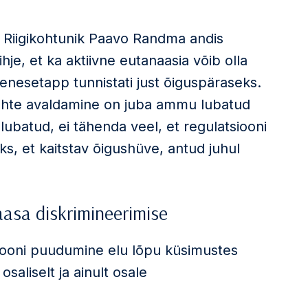
a? Riigikohtunik Paavo Randma andis
hje, et ka aktiivne eutanaasia võib olla
enesetapp tunnistati just õiguspäraseks.
tahte avaldamine on juba ammu lubatud
lubatud, ei tähenda veel, et regulatsiooni
ks, et kaitstav õigushüve, antud juhul
asa diskrimineerimise
siooni puudumine elu lõpu küsimustes
saliselt ja ainult osale