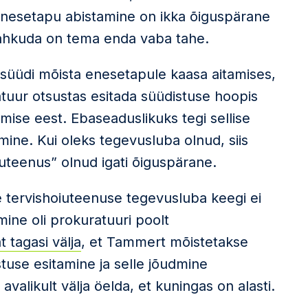
 enesetapu abistamine on ikka õiguspärane
t lahkuda on tema enda vaba tahe.
saa süüdi mõista enesetapule kaasa aitamises,
atuur otsustas esitada süüdistuse hoopis
ise eest. Ebaseaduslikuks tegi sellise
ine. Kui oleks tegevusluba olnud, siis
uteenus” olnud igati õiguspärane.
e tervishoiuteenuse tegevusluba keegi ei
ine oli prokuratuuri poolt
t tagasi välja
, et Tammert mõistetakse
stuse esitamine ja selle jõudmine
alikult välja öelda, et kuningas on alasti.