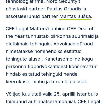
tehnoloogiafirma. Nord Security’t
nõustasid partner
Paulius Gruodis
ja
assotsieerunud partner
Mantas Juška
.
CEE Legal Matters’i auhind CEE Deal of
the Year tunnustab piirkonna suurimaid ja
olulisimaid tehinguid. Advokaadibürood
nimetatakse nominendiks esitatud
tehingute alusel. Kahetasemeline kogu
piirkonna tippadvokaatidest koosnev žürii
hindab esitatud tehinguid nende
keerukuse, mahu ja turumõju alusel.
Võitjad kuulutati välja 25. aprillil Istanbulis
toimunud auhinnatseremoonial. CEE Legal