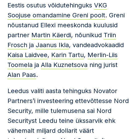
Eestis osutus võidutehinguks
VKG
Soojuse omandamine Greni poolt
. Greni
nõustanud Ellexi meeskonda kuulusid
partner
Martin Käerdi
, nõunikud
Triin
Frosch
ja
Jaanus Ikla
, vandeadvokaadid
Kaisa Laidvee
,
Karin Tartu
,
Merlin-Liis
Toomela
ja
Alla Kuznetsova
ning jurist
Alan Paas
.
Leedus valiti aasta tehinguks Novator
Partners’i investeering ettevõttesse Nord
Security, mille tulemusena sai Nord
Securityst Leedu teine ükssarvik ehk
vähemalt miljard dollarit väärt