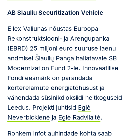
AB Siauliu Securitization Vehicle
Ellex Valiunas nõustas Euroopa
Rekonstruktsiooni- ja Arengupanka
(EBRD) 25 miljoni euro suuruse laenu
andmisel Šiaulių Panga hallatavale SB
Modernization Fund 2-le. Innovaatilise
Fondi eesmärk on parandada
korterelamute energiatõhusust ja
vähendada süsinikdioksiidi heitkoguseid
Leedus. Projekti juhtisid
Eglė
Neverbickienė
ja
Eglė Radvilaitė
.
Rohkem infot auhindade kohta saab