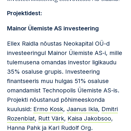
Projektidest:
Mainor Ülemiste AS investeering
Ellex Raidla nõustas Neokapital OÜ-d
investeeringul Mainor Ülemiste AS-i, mille
tulemusena omandas investor ligikaudu
35% osaluse grupis. Investeering
finantseeris muu hulgas 51% osaluse
omandamist Technopolis Ülemiste AS-is.
Projekti nõustanud põhimeeskonda
kuulusid:
Ermo Kosk
,
Jaanus Ikla
,
Dmitri
Rozenblat
,
Rutt Värk
,
Kaisa Jakobsoo
,
Hanna Pahk
ja
Karl Rudolf Org
.