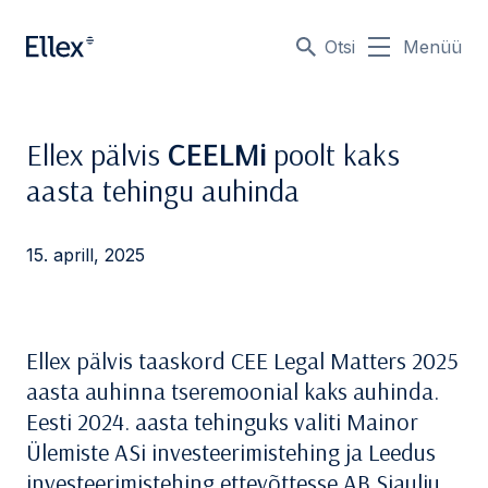
Otsi
Menüü
Ellex pälvis
CEELMi
poolt kaks
aasta tehingu auhinda
15. aprill, 2025
Ellex pälvis taaskord CEE Legal Matters 2025
aasta auhinna tseremoonial kaks auhinda.
Eesti 2024. aasta tehinguks valiti Mainor
Ülemiste ASi investeerimistehing ja Leedus
investeerimistehing ettevõttesse AB Siauliu.