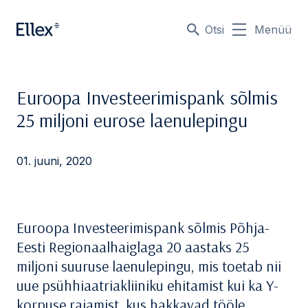
Otsi
Menüü
Euroopa Investeerimispank sõlmis
25 miljoni eurose laenulepingu
01. juuni, 2020
Euroopa Investeerimispank sõlmis Põhja-
Eesti Regionaalhaiglaga 20 aastaks 25
miljoni suuruse laenulepingu, mis toetab nii
uue psühhiaatriakliiniku ehitamist kui ka Y-
korpuse rajamist, kus hakkavad tööle