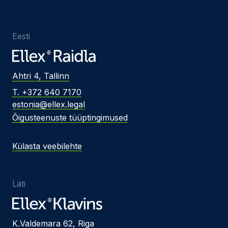
Eesti
Ahtri 4, Tallinn
T. +372 640 7170
estonia@ellex.legal
Õigusteenuste tüüptingimused
Külasta veebilehte
Läti
K.Valdemara 62, Riga