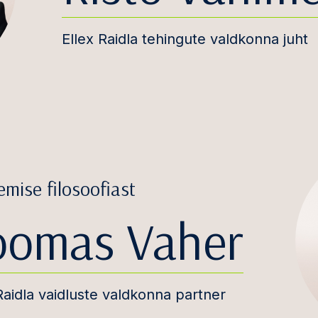
Ellex Raidla tehingute valdkonna juht
emise filosoofiast
oomas Vaher
Raidla vaidluste valdkonna partner