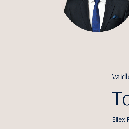
Vaidl
T
Ellex 