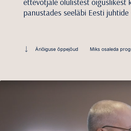
ettevõtjale olulistest õiguslikest
panustades seeläbi Eesti juhtide
Äriõiguse õppejõud
Miks osaleda pro