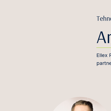
Tehn
An
Ellex 
partn