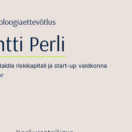
oloogiaettevõtlus
tti Perli
Raidla riskikapitali ja start-up valdkonna
er