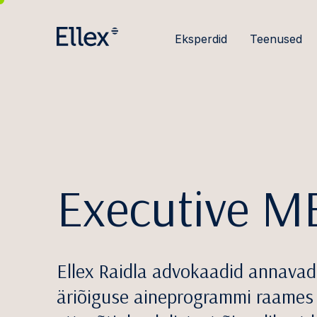
Eksperdid
Teenused
Executive M
Ellex Raidla advokaadid annava
äriõiguse aineprogrammi raames