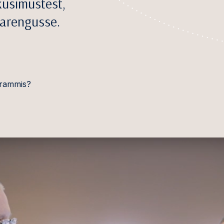
 küsimustest,
 arengusse.
grammis?