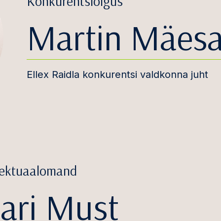
Konkurentsiõigus
Martin Mäesa
Ellex Raidla konkurentsi valdkonna juht
llektuaalomand
ari Must