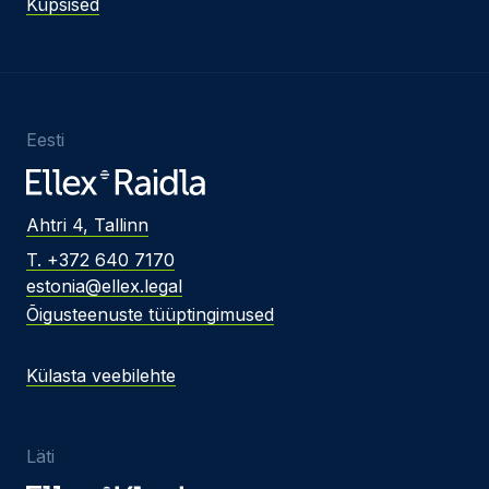
Küpsised
Eesti
Ahtri 4, Tallinn
T. +372 640 7170
estonia@ellex.legal
Õigusteenuste tüüptingimused
Külasta veebilehte
Läti