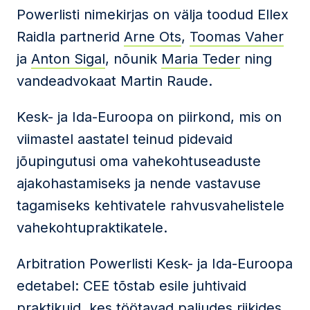
Powerlisti nimekirjas on välja toodud Ellex
Raidla partnerid
Arne Ots
,
Toomas Vaher
ja
Anton Sigal
, nõunik
Maria Teder
ning
vandeadvokaat Martin Raude.
Kesk- ja Ida-Euroopa on piirkond, mis on
viimastel aastatel teinud pidevaid
jõupingutusi oma vahekohtuseaduste
ajakohastamiseks ja nende vastavuse
tagamiseks kehtivatele rahvusvahelistele
vahekohtupraktikatele.
Arbitration Powerlisti Kesk- ja Ida-Euroopa
edetabel: CEE tõstab esile juhtivaid
praktikuid, kes töötavad paljudes riikides,