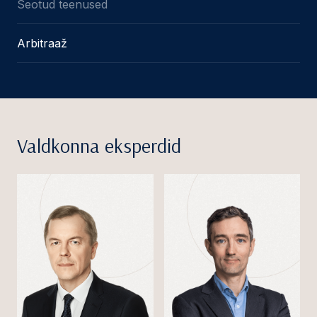
Seotud teenused
Arbitraaž
Valdkonna eksperdid