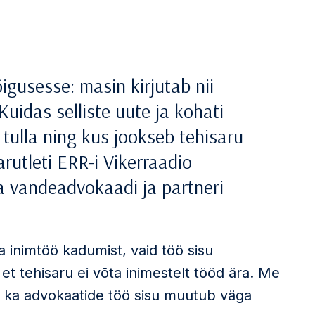
igusesse: masin kirjutab nii
Kuidas selliste uute ja kohati
tulla ning kus jookseb tehisaru
arutleti ERR-i Vikerraadio
a vandeadvokaadi ja partneri
a inimtöö kadumist, vaid töö sisu
t tehisaru ei võta inimestelt tööd ära. Me
s ka advokaatide töö sisu muutub väga