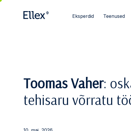
Eksperdid
Teenused
Toomas Vaher
: os
tehisaru võrratu töö
10. mai, 2026