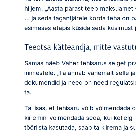
hiljem. „Aasta pärast teeb maksuamet s
… ja seda tagantjärele korda teha on p
esimeses etapis küsida seda küsimust jur
Teeotsa kätteandja, mitte vastut
Samas näeb Vaher tehisarus selget praktil
inimestele. „Ta annab vähemalt selle jä
dokumendid ja need on need regulatsio
ta.
Ta lisas, et tehisaru võib võimendada 
kiiremini võimendada seda, kui kellelgi
tööriista kasutada, saab ta kiirema ja