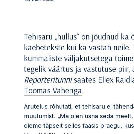
Tehisaru „hullus“ on jõudnud ka õ
kaebetekste kui ka vastab neile. 
kummaliste väljakutsetega toime 
tegelik väärtus ja vastutuse piir, 
Reporteritunni
saates Ellex Raidl
Toomas Vaheriga
.
Arutelus rõhutati, et tehisaru ei tähend
muutumist. „Ma olen üsna seda meelt, e
oleme täpselt selles faasis praegu, ku