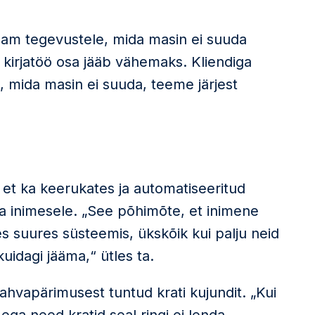
enam tegevustele, mida masin ei suuda
 kirjatöö osa jääb vähemaks. Kliendiga
a, mida masin ei suuda, teeme järjest
, et ka keerukates ja automatiseeritud
a inimesele. „See põhimõte, et inimene
s suures süsteemis, ükskõik kui palju neid
kuidagi jääma,“ ütles ta.
hvapärimusest tuntud krati kujundit. „Kui