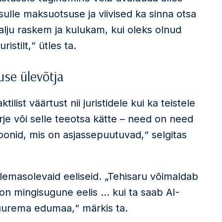
ulle maksuotsuse ja viivised ka sinna otsa
alju raskem ja kulukam, kui oleks olnud
istilt,“ ütles ta.
use ülevõtja
ist väärtust nii juristidele kui ka teistele
rje või selle teeotsa kätte – need on need
onid, mis on asjassepuutuvad,“ selgitas
olemasolevaid eeliseid. „Tehisaru võimaldab
 on mingisugune eelis … kui ta saab AI-
 suurema edumaa,“ märkis ta.