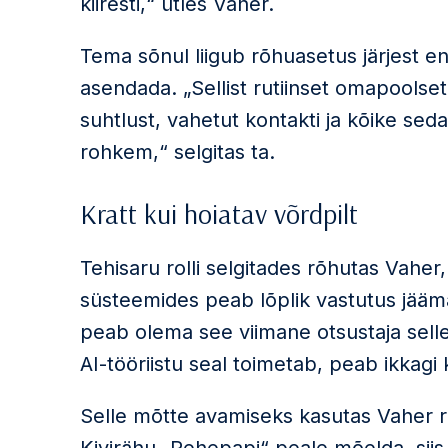
kiiresti,“ ütles Vaher.
Tema sõnul liigub rõhuasetus järjest 
asendada. „Sellist rutiinset omapoolset
suhtlust, vahetut kontakti ja kõike sed
rohkem,“ selgitas ta.
Kratt kui hoiatav võrdpilt
Tehisaru rolli selgitades rõhutas Vaher
süsteemides peab lõplik vastutus jääm
peab olema see viimane otsustaja selle
AI-tööriistu seal toimetab, peab ikkagi 
Selle mõtte avamiseks kasutas Vaher ra