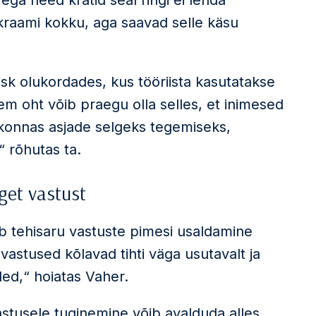
ega need kratid seal ringi ei lenda
raami kokku, aga saavad selle käsu
isk olukordades, kus tööriista kasutatakse
em oht võib praegu olla selles, et inimesed
konnas asjade selgeks tegemiseks,
“ rõhutas ta.
get vastust
õib tehisaru vastuste pimesi usaldamine
 vastused kõlavad tihti väga usutavalt ja
aled,“ hoiatas Vaher.
vastusele tuginemine võib avalduda alles