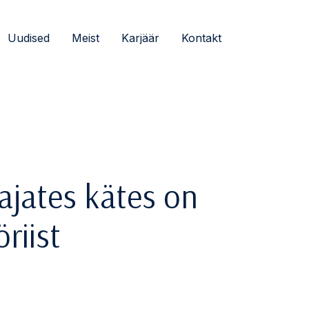
Uudised
Meist
Karjäär
Kontakt
kajates kätes on
riist