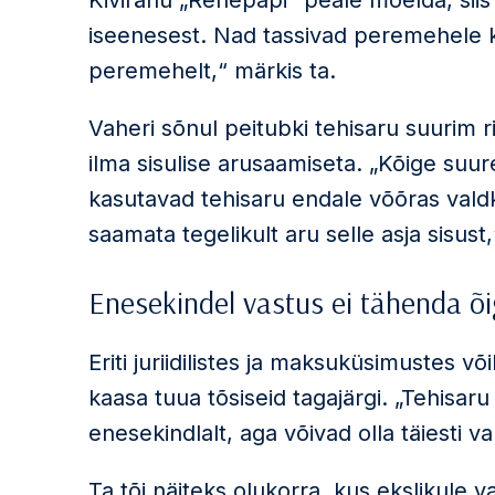
Kivirähu „Rehepapi“ peale mõelda, siis 
iseenesest. Nad tassivad peremehele k
peremehelt,“ märkis ta.
Vaheri sõnul peitubki tehisaru suurim r
ilma sisulise arusaamiseta. „Kõige suur
kasutavad tehisaru endale võõras vald
saamata tegelikult aru selle asja sisust,
Enesekindel vastus ei tähenda õi
Eriti juriidilistes ja maksuküsimustes v
kaasa tuua tõsiseid tagajärgi. „Tehisaru
enesekindlalt, aga võivad olla täiesti v
Ta tõi näiteks olukorra, kus ekslikule 