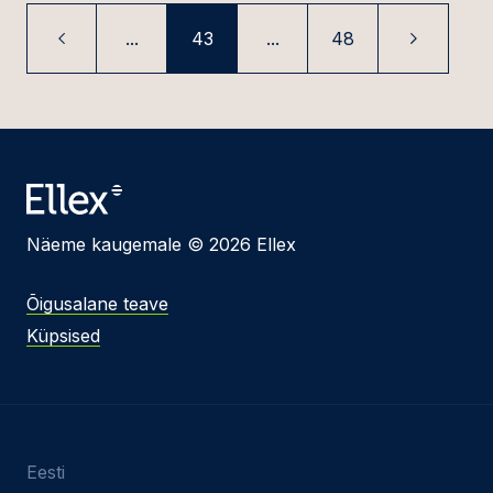
...
43
...
48
Näeme kaugemale © 2026 Ellex
Õigusalane teave
Küpsised
Eesti