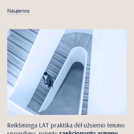
Naujienos
Reikšminga LAT praktika dėl užsienio teismo
sprendimų, priimtų
sankcionuotų asmenų