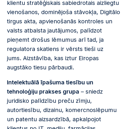
klientu stratēģiskais sabiedrotais aizliegtu
vienošanos, dominējoša stāvokļa, Digitālo
tirgus akta, apvienošanās kontroles un
valsts atbalsta jautājumos, palīdzot
pieņemt drošus lēmumus arī tad, ja
regulatora skatiens ir vērsts tieši uz
jums.
Aizstāvība, kas iztur Eiropas
augstāko tiesu pārbaudi.
Intelektuālā īpašuma tiesību un
tehnoloģiju prakses grupa
– sniedz
juridisko palīdzību preču zīmju,
autortiesību, dizainu, komercnoslēpumu
un patentu aizsardzībā, apkalpojot
klientus no IT, mediju, farmācijas,