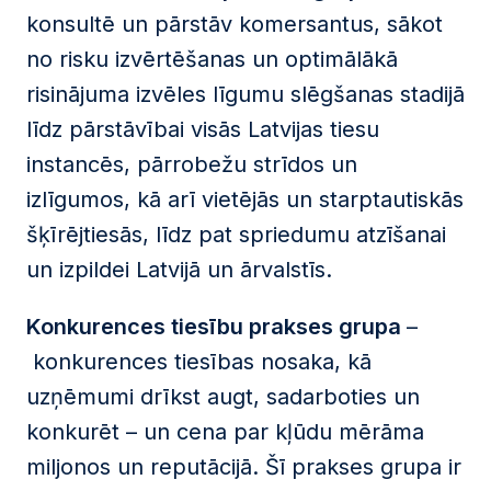
konsultē un pārstāv komersantus, sākot
no risku izvērtēšanas un optimālākā
risinājuma izvēles līgumu slēgšanas stadijā
līdz pārstāvībai visās Latvijas tiesu
instancēs, pārrobežu strīdos un
izlīgumos, kā arī vietējās un starptautiskās
šķīrējtiesās, līdz pat spriedumu atzīšanai
un izpildei Latvijā un ārvalstīs.
K
onkurences tiesību prakses grup
a
–
konkurences tiesības nosaka, kā
uzņēmumi drīkst augt, sadarboties un
konkurēt – un cena par kļūdu mērāma
miljonos un reputācijā. Š
ī
prakses grupa ir