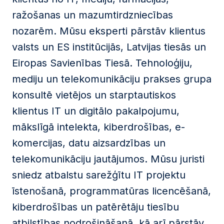
ražošanas un mazumtirdzniecības
nozarēm. Mūsu eksperti pārstāv klientus
valsts un ES institūcijās, Latvijas tiesās un
Eiropas Savienības Tiesā. Tehnoloģiju,
mediju un telekomunikāciju prakses grupa
konsultē vietējos un starptautiskos
klientus IT un digitālo pakalpojumu,
mākslīgā intelekta, kiberdrošības, e-
komercijas, datu aizsardzības un
telekomunikāciju jautājumos. Mūsu juristi
sniedz atbalstu sarežģītu IT projektu
īstenošanā, programmatūras licencēšanā,
kiberdrošības un patērētāju tiesību
atbilstības nodrošināšanā, kā arī pārstāv