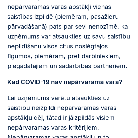
nepārvaramas varas apstākļi vienas
saistības izpildē (piemēram, pasažieru
pārvadāšanā) pats par sevi nenozīmē, ka
uzņēmums var atsaukties uz savu saistību
nepildīšanu visos citus noslēgtajos
līgumos, piemēram, pret darbiniekiem,
piegādātājiem un sadarbības partneriem.
Kad COVID-19 nav nepārvarama vara?
Lai uzņēmums varētu atsaukties uz
saistību neizpildi nepārvaramas varas
apstākļu dēļ, tātad ir jāizpildās visiem
nepārvaramas varas kritērijiem.
Nepārvaramas varas apstākļi un to