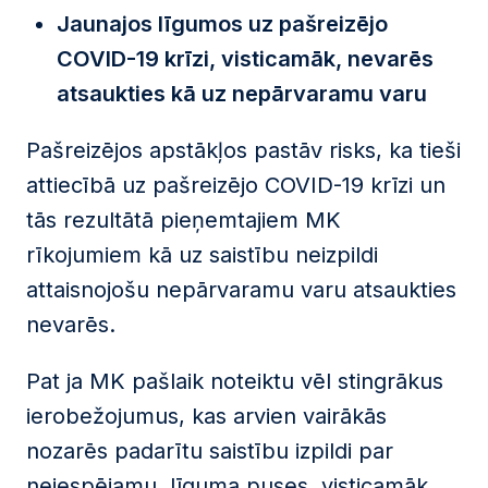
Jaunajos līgumos uz pašreizējo
COVID-19 krīzi, visticamāk, nevarēs
atsaukties kā uz nepārvaramu varu
Pašreizējos apstākļos pastāv risks, ka tieši
attiecībā uz pašreizējo COVID-19 krīzi un
tās rezultātā pieņemtajiem MK
rīkojumiem kā uz saistību neizpildi
attaisnojošu nepārvaramu varu atsaukties
nevarēs.
Pat ja MK pašlaik noteiktu vēl stingrākus
ierobežojumus, kas arvien vairākās
nozarēs padarītu saistību izpildi par
neiespējamu, līguma puses, visticamāk,