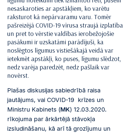
līgumu noteikumi tiek izmantoti reti, pusēm
nesaskaroties ar apstākļiem, ko varētu
raksturot kā nepārvaramu varu. Tomēr
pašreizējā COVID-19 vīrusa straujā izplatība
un pret to vērstie valdības ierobežojošie
pasākumi ir uzskatāmi parādījuši, ka
noslēgtos līgumus vistiešākajā veidā var
ietekmēt apstākļi, ko puses, līgumu slēdzot,
nedz varēja paredzēt, nedz pašlaik var
novērst.
Plašas diskusijas sabiedrībā raisa
jautājums, vai COVID-19 krīzes un
Ministru Kabinets (
MK
) 12.03.2020.
rīkojuma par ārkārtējā stāvokļa
izsludināšanu, kā arī tā grozījumu un