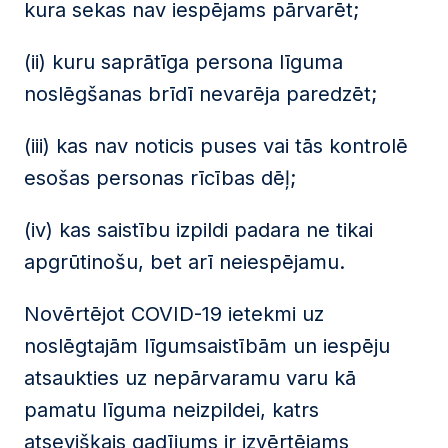
kura sekas nav iespējams pārvarēt;
(ii) kuru saprātīga persona līguma
noslēgšanas brīdī nevarēja paredzēt;
(iii) kas nav noticis puses vai tās kontrolē
esošas personas rīcības dēļ;
(iv) kas saistību izpildi padara ne tikai
apgrūtinošu, bet arī neiespējamu.
Novērtējot COVID-19 ietekmi uz
noslēgtajām līgumsaistībām un iespēju
atsaukties uz nepārvaramu varu kā
pamatu līguma neizpildei, katrs
atsevišķais gadījums ir izvērtējams