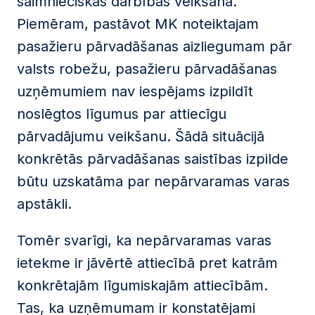
saimnieciskās darbības veikšana.
Piemēram, pastāvot MK noteiktajam
pasažieru pārvadāšanas aizliegumam pār
valsts robežu, pasažieru pārvadāšanas
uzņēmumiem nav iespējams izpildīt
noslēgtos līgumus par attiecīgu
pārvadājumu veikšanu. Šādā situācijā
konkrētās pārvadāšanas saistības izpilde
būtu uzskatāma par nepārvaramas varas
apstākli.
Tomēr svarīgi, ka nepārvaramas varas
ietekme ir jāvērtē attiecībā pret katrām
konkrētajām līgumiskajām attiecībām.
Tas, ka uzņēmumam ir konstatējami