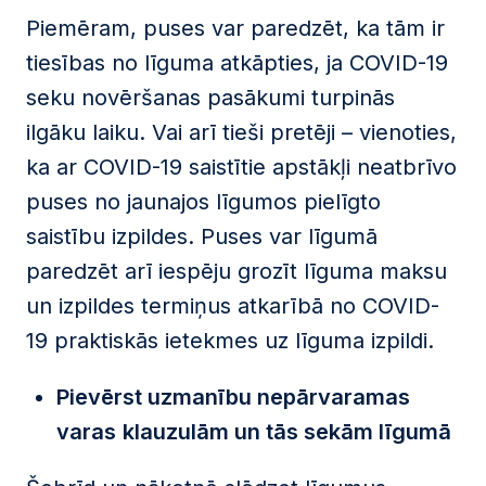
Piemēram, puses var paredzēt, ka tām ir
tiesības no līguma atkāpties, ja COVID-19
seku novēršanas pasākumi turpinās
ilgāku laiku. Vai arī tieši pretēji – vienoties,
ka ar COVID-19 saistītie apstākļi neatbrīvo
puses no jaunajos līgumos pielīgto
saistību izpildes. Puses var līgumā
paredzēt arī iespēju grozīt līguma maksu
un izpildes termiņus atkarībā no COVID-
19 praktiskās ietekmes uz līguma izpildi.
Pievērst uzmanību nepārvaramas
varas
klauzulām un tās sekām līgumā