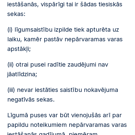
iestāšanās, vispārīgi tai ir šādas tiesiskās
sekas:
(i) līgumsaistību izpilde tiek apturēta uz
laiku, kamēr pastāv nepārvaramas varas
apstākļi;
(ii) otrai pusei radītie zaudējumi nav
jāatlīdzina;
(iii) nevar iestāties saistību nokavējuma
negatīvās sekas.
Līgumā puses var būt vienojušās arī par
papildu noteikumiem nepārvaramas varas
iestāšanās gadījumā, piemēram,