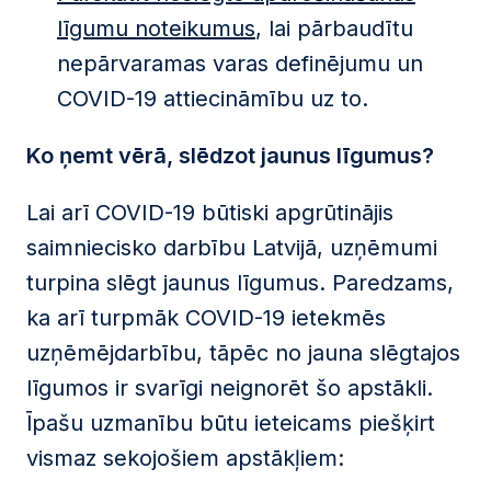
līgumu noteikumus
, lai pārbaudītu
nepārvaramas varas definējumu un
COVID-19 attiecināmību uz to.
Ko ņemt vērā, slēdzot jaunus līgumus?
Lai arī COVID-19 būtiski apgrūtinājis
saimniecisko darbību Latvijā, uzņēmumi
turpina slēgt jaunus līgumus. Paredzams,
ka arī turpmāk COVID-19 ietekmēs
uzņēmējdarbību, tāpēc no jauna slēgtajos
līgumos ir svarīgi neignorēt šo apstākli.
Īpašu uzmanību būtu ieteicams piešķirt
vismaz sekojošiem apstākļiem: