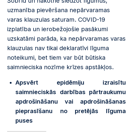
Šobrīd un nākotnē slēdzot līgumus,
uzmanība pievēršana nepārvaramas
varas klauzulas saturam. COVID-19
izplatība un ierobežojošie pasākumi
uzskatāmi parāda, ka nepārvaramas varas
klauzulas nav tikai deklaratīvi līguma
noteikumi, bet tiem var būt būtiska
saimnieciska nozīme krīzes apstākļos.
Apsvērt epidēmiju izraisītu
saimnieciskās darbības pārtraukumu
apdrošināšanu vai apdrošināšanas
pieprasīšanu no pretējās līguma
puses