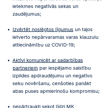
ietekmes negatīvās sekas un
zaudējumus;
Izvērtēt noslēgtos līgumus
un tajos
ietverto nepārvaramas varas klauzulu
attiecināmību uz COVID-19;
Aktīvi komunicēt ar sadarbības
partneriem
par iespējamo saistību
izpildes apdraudējumu un negatīvo
seku novēršanu, cenšoties panākt
abas puses apmierinošu kompromisu;
nepārtraukti sekot līdzi MK