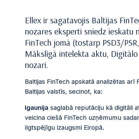
Ellex ir sagatavojis Baltijas Fin
nozares eksperti sniedz ieskatu
FinTech jomā (tostarp PSD3/PSR
Mākslīgā intelekta aktu, Digitālo
nozari.
Baltijas FinTech apskatā analizētas arī
Baltijas valstīs, secinot, ka:
Igaunija
saglabā reputāciju kā digitāli a
veicina ciešā FinTech uzņēmumu sadarb
ilgtspējīgu izaugsmi Eiropā.