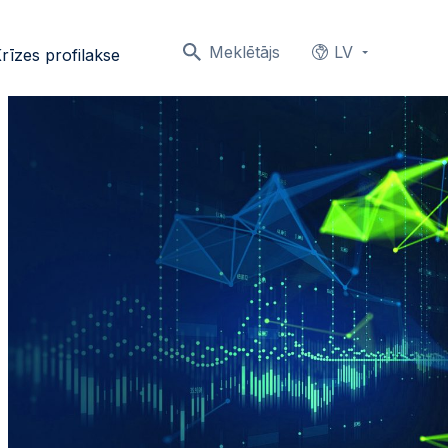
Meklētājs
LV
rīzes profilakse
Languages