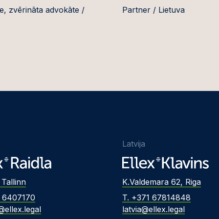
e, zvērināta advokāte /
Partner / Lietuva
Latvija
 Tallinn
K.Valdemara 62, Riga
2 6407170
T. +371 67814848
@ellex.legal
latvia@ellex.legal