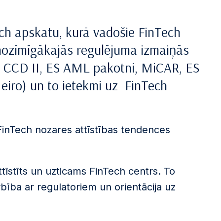
Tech apskatu, kurā vadošie FinTech
 nozīmīgākajās regulējuma izmaiņās
, CCD II, ES AML pakotni, MiCAR, ES
 eiro) un to ietekmi uz FinTech
 FinTech nozares attīstības tendences
ttīstīts un uzticams FinTech centrs. To
ība ar regulatoriem un orientācija uz