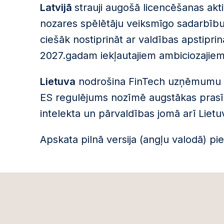
Latvijā
strauji augošā licencēšanas akti
nozares spēlētāju veiksmīgo sadarbību
ciešāk nostiprināt ar valdības apstiprin
2027.gadam iekļautajiem ambiciozajiem
Lietuva
nodrošina FinTech uzņēmumu ēr
ES regulējums nozīmē augstākas prasī
intelekta un pārvaldības jomā arī Lietu
Apskata pilnā versija (angļu valodā) p