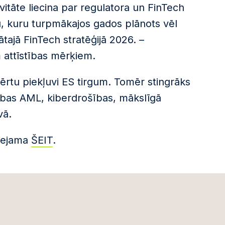
vitāte liecina par regulatora un FinTech
, kuru turpmākajos gados plānots vēl
ātajā FinTech stratēģijā 2026. –
 attīstības mērķiem.
tu piekļuvi ES tirgum. Tomēr stingrāks
bas AML, kiberdrošības, mākslīgā
vā.
ieejama
ŠEIT
.