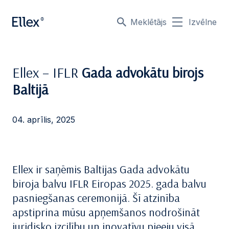
Meklētājs
Izvēlne
Ellex – IFLR
Gada advokātu birojs
Baltijā
04. aprīlis, 2025
Ellex ir saņēmis Baltijas Gada advokātu
biroja balvu IFLR Eiropas 2025. gada balvu
pasniegšanas ceremonijā. Šī atzinība
apstiprina mūsu apņemšanos nodrošināt
juridisko izcilību un inovatīvu pieeju visā