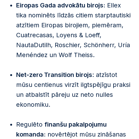
Eiropas Gada advokātu birojs:
Ellex
tika nominēts līdzās citiem starptautiski
atzītiem Eiropas birojiem, piemēram,
Cuatrecasas, Loyens & Loeff,
NautaDutilh, Roschier, Schönherr, Uría
Menéndez un Wolf Theiss.
Net-zero Transition birojs
: atzīstot
mūsu centienus virzīt ilgtspējīgu praksi
un atbalstīt pāreju uz neto nulles
ekonomiku.
Regulēto
finanšu pakalpojumu
komanda:
novērtējot mūsu zināšanas