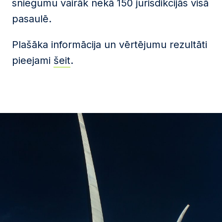
sniegumu vairāk nekā 150 jurisdikcijās visā
pasaulē.
Plašāka informācija un vērtējumu rezultāti
pieejami
šeit
.