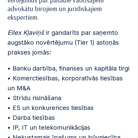
vērtējumus par pasaulē vadošajiem
advokātu birojiem un juridiskajiem
ekspertiem.
Ellex Kļaviņš
ir gandarīts par saņemto
augstāko novērtējumu (Tier 1) astoņās
prakses jomās:
• Banku darbība, finanses un kapitāla tirgi
• Komerctiesības, korporatīvās tiesības
un M&A
• Strīdu risināšana
• ES un konkurences tiesības
• Darba tiesības
• IP, IT un telekomunikācijas
• Nekustamais īpašums un būvniecība