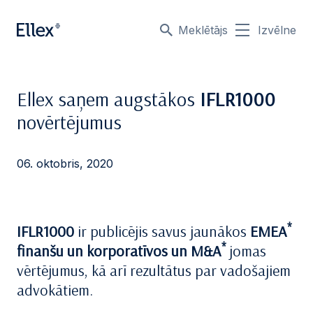
Meklētājs
Izvēlne
Ellex saņem augstākos
IFLR1000
novērtējumus
06. oktobris, 2020
*
IFLR1000
ir publicējis savus jaunākos
EMEA
*
finanšu un korporatīvos un M&A
jomas
vērtējumus, kā arī rezultātus par vadošajiem
advokātiem.