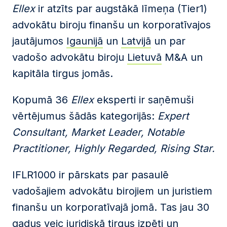
Ellex
ir atzīts par augstākā līmeņa (Tier1)
advokātu biroju finanšu un korporatīvajos
jautājumos
Igaunijā
un
Latvijā
un par
vadošo advokātu biroju
Lietuvā
M&A un
kapitāla tirgus jomās.
Kopumā 36
Ellex
eksperti ir saņēmuši
vērtējumus šādās kategorijās:
Expert
Consultant, Market Leader, Notable
Practitioner, Highly Regarded, Rising Star.
IFLR1000 ir pārskats par pasaulē
vadošajiem advokātu birojiem un juristiem
finanšu un korporatīvajā jomā. Tas jau 30
gadus veic juridiskā tirgus izpēti un