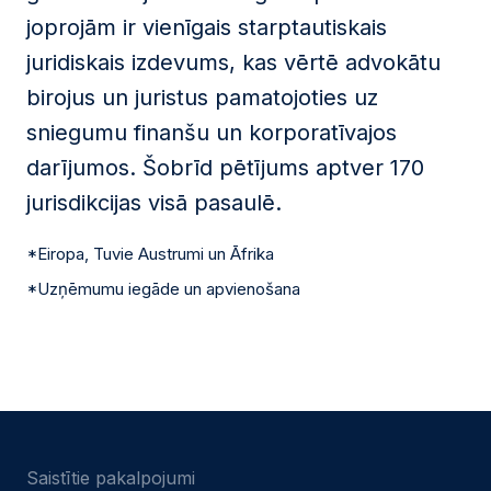
joprojām ir vienīgais starptautiskais
juridiskais izdevums, kas vērtē advokātu
birojus un juristus pamatojoties uz
sniegumu finanšu un korporatīvajos
darījumos. Šobrīd pētījums aptver 170
jurisdikcijas visā pasaulē.
*Eiropa, Tuvie Austrumi un Āfrika
*Uzņēmumu iegāde un apvienošana
Saistītie pakalpojumi