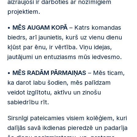
aizraujoši ir darboties ar nozīmīgiem
projektiem.
•
MĒS AUGAM KOPĀ
– Katrs komandas
biedrs, arī jaunietis, kurš uz vienu dienu
kļūst par ēnu, ir vērtība. Viņu idejas,
jautājumi un entuziasms mūs iedvesmo.
•
MĒS RADĀM PĀRMAIŅAS
– Mēs ticam,
ka darot labu šodien, mēs palīdzam
veidot izglītotu, aktīvu un zinošu
sabiedrību rīt.
Sirsnīgi pateicamies visiem kolēģiem, kuri
dalījās savā ikdienas pieredzē un padarīja