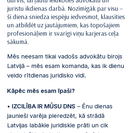
durvis, lai ļautu ielūkoties advokātu un
juristu ikdienas darbā. Nozīmīgāk par visu –
šī diena sniedza iespēju iedvesmot, klausīties
un atbildēt uz jautājumiem, kas topošajiem
profesionāļiem ir svarīgi viņu karjeras ceļa
sākumā.
Mēs neesam tikai vadošs advokātu birojs
Latvijā – mēs esam komanda, kas ik dienu
veido rītdienas juridisko vidi.
Kāpēc mēs esam īpaši?
•
IZCILĪBA IR MŪSU DNS
– Ēnu dienas
jaunieši varēja pieredzēt, kā strādā
Latvijas labākie juridiskie prāti un cik