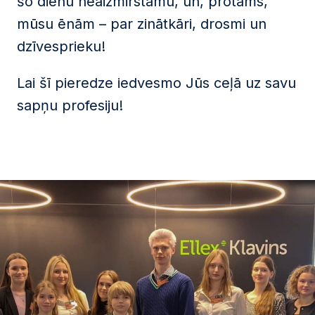
šo dienu neaizmirstamu, un, protams,
mūsu ēnām – par zinātkāri, drosmi un
dzīvesprieku!
Lai šī pieredze iedvesmo Jūs ceļā uz savu
sapņu profesiju!