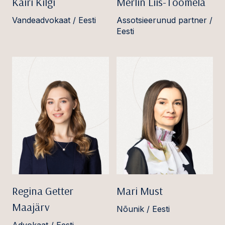
Kairi Kilgi
Merlin Liis-Toomela
Vandeadvokaat / Eesti
Assotsieerunud partner /
Eesti
Regina Getter
Mari Must
Maajärv
Nõunik / Eesti