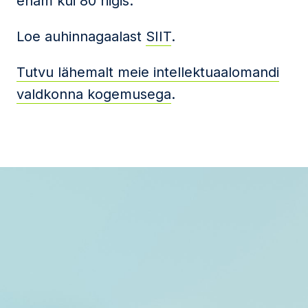
enam kui 80 riigis.
Loe auhinnagaalast
SIIT
.
Tutvu lähemalt meie intellektuaalomandi
valdkonna kogemusega
.