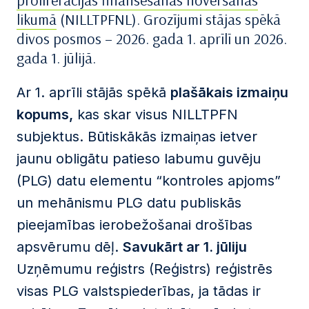
proliferācijas finansēšanas novēršanas
likumā
(NILLTPFNL). Grozījumi stājas spēkā
divos posmos – 2026. gada 1. aprīlī un 2026.
gada 1. jūlijā.
Ar 1. aprīli stājās spēkā
plašākais izmaiņu
kopums
,
kas skar visus NILLTPFN
subjektus. Būtiskākās izmaiņas ietver
jaunu obligātu patieso labumu guvēju
(PLG) datu elementu “kontroles apjoms”
un mehānismu PLG datu publiskās
pieejamības ierobežošanai drošības
apsvērumu dēļ.
Savukārt ar 1. jūliju
Uzņēmumu reģistrs (Reģistrs) reģistrēs
visas PLG valstspiederības, ja tādas ir