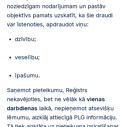
noziedzīgam nodarījumam un pastāv
objektīvs pamats uzskatīt, ka šie draudi
var īstenoties, apdraudot viņu:
dzīvību;
veselību;
īpašumu.
Saņemot pieteikumu, Reģistrs
nekavējoties, bet ne vēlāk kā
vienas
darbdienas
laikā, nepieņemot atsevišķu
lēmumu, aizklāj attiecīgā PLG informāciju.
Tā tiek aizklāta uz pieteikuma izskatīšanas