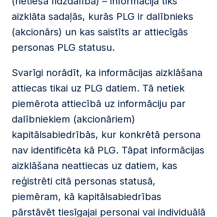
(netieša līdzdalība) – informācija tiks
aizklāta sadaļās, kurās PLG ir dalībnieks
(akcionārs) un kas saistīts ar attiecīgās
personas PLG statusu.
Svarīgi norādīt, ka informācijas aizklāšana
attiecas tikai uz PLG datiem. Tā netiek
piemērota attiecībā uz informāciju par
dalībniekiem (akcionāriem)
kapitālsabiedrībās, kur konkrētā persona
nav identificēta kā PLG. Tāpat informācijas
aizklāšana neattiecas uz datiem, kas
reģistrēti citā personas statusā,
piemēram, kā kapitālsabiedrības
pārstāvēt tiesīgajai personai vai individuālā