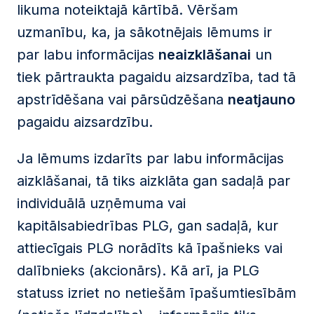
likuma noteiktajā kārtībā. Vēršam
uzmanību, ka, ja sākotnējais lēmums ir
par labu informācijas
neaizklāšanai
un
tiek pārtraukta pagaidu aizsardzība, tad tā
apstrīdēšana vai pārsūdzēšana
neatjauno
pagaidu aizsardzību.
Ja lēmums izdarīts par labu informācijas
aizklāšanai, tā tiks aizklāta gan sadaļā par
individuālā uzņēmuma vai
kapitālsabiedrības PLG, gan sadaļā, kur
attiecīgais PLG norādīts kā īpašnieks vai
dalībnieks (akcionārs). Kā arī, ja PLG
statuss izriet no netiešām īpašumtiesībām