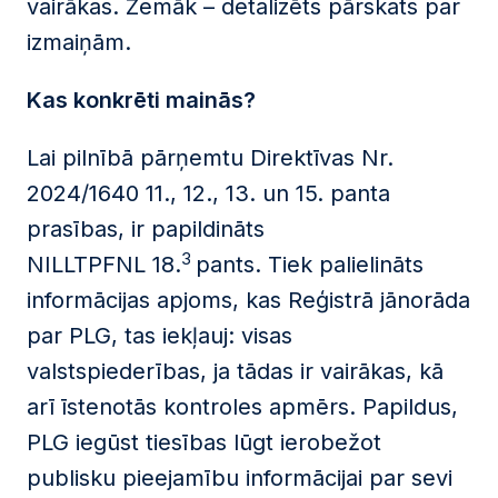
vairākas. Zemāk – detalizēts pārskats par
izmaiņām.
Kas konkrēti mainās?
Lai pilnībā pārņemtu Direktīvas Nr.
2024/1640 11., 12., 13. un 15. panta
prasības, ir papildināts
3
NILLTPFNL 18.
pants. Tiek palielināts
informācijas apjoms, kas Reģistrā jānorāda
par PLG, tas iekļauj: visas
valstspiederības, ja tādas ir vairākas, kā
arī īstenotās kontroles apmērs. Papildus,
PLG iegūst tiesības lūgt ierobežot
publisku pieejamību informācijai par sevi